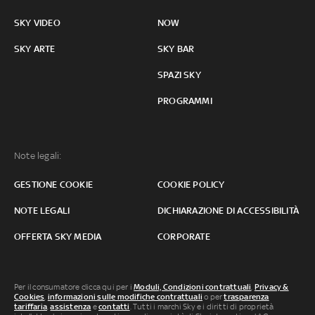
SKY VIDEO
NOW
SKY ARTE
SKY BAR
SPAZI SKY
PROGRAMMI
Note legali:
GESTIONE COOKIE
COOKIE POLICY
NOTE LEGALI
DICHIARAZIONE DI ACCESSIBILITÀ
OFFERTA SKY MEDIA
CORPORATE
Per il consumatore clicca qui per i
Moduli, Condizioni contrattuali
,
Privacy &
Cookies
,
informazioni sulle modifiche contrattuali
o per
trasparenza
tariffaria
,
assistenza
e
contatti
. Tutti i marchi Sky e i diritti di proprietà