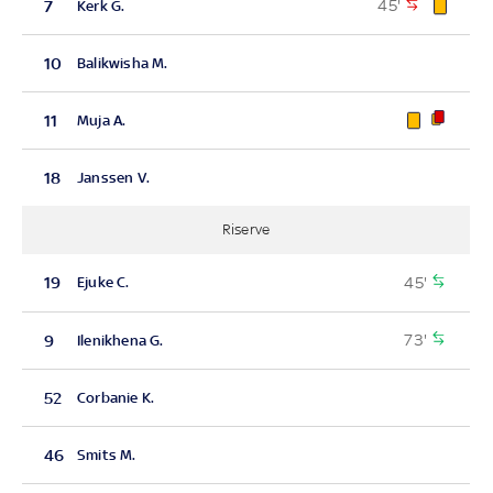
45'
7
Kerk G.
10
Balikwisha M.
11
Muja A.
18
Janssen V.
Riserve
45'
19
Ejuke C.
73'
9
Ilenikhena G.
52
Corbanie K.
46
Smits M.