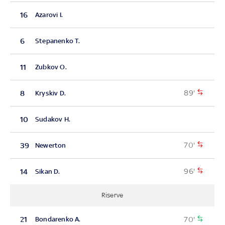
16
Azarovi I.
6
Stepanenko T.
11
Zubkov O.
89'
8
Kryskiv D.
10
Sudakov H.
70'
39
Newerton
96'
14
Sikan D.
Riserve
70'
21
Bondarenko A.