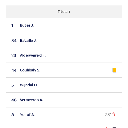
Titolari
1
Butez J.
34
Bataille J.
23
Alderweireld T.
44
Coulibaly S.
5
Wijndal O.
48
Vermeeren A.
73'
8
Yusuf A.