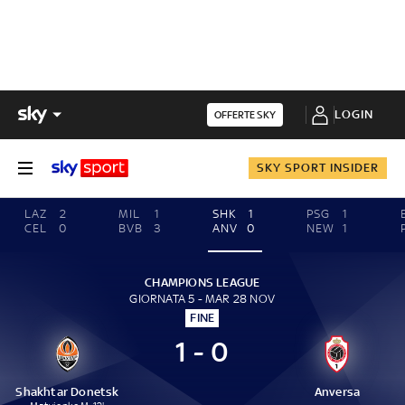
LOGIN
OFFERTE SKY
SKY SPORT INSIDER
LAZ
2
MIL
1
SHK
1
PSG
1
CEL
0
BVB
3
ANV
0
NEW
1
CHAMPIONS LEAGUE
GIORNATA 5 - MAR 28 NOV
FINE
1 - 0
Shakhtar Donetsk
Anversa