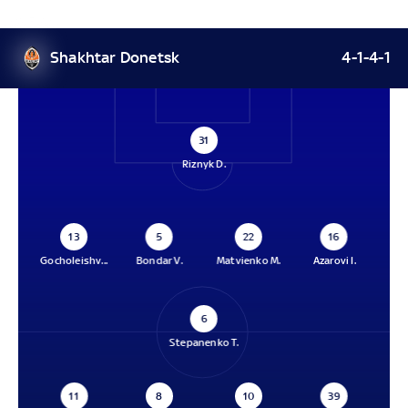
Shakhtar Donetsk
4-1-4-1
31
Riznyk D.
13
5
22
16
Gocholeishv...
Bondar V.
Matvienko M.
Azarovi I.
6
Stepanenko T.
11
8
10
39