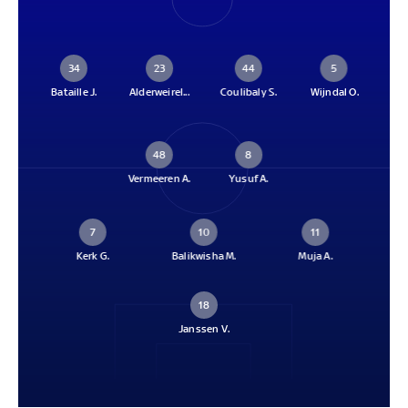
34
23
44
5
Bataille J.
Alderweirel...
Coulibaly S.
Wijndal O.
48
8
Vermeeren A.
Yusuf A.
7
10
11
Kerk G.
Balikwisha M.
Muja A.
18
Janssen V.