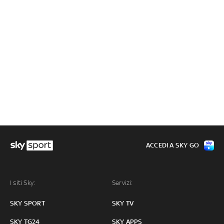
ACCEDI A SKY GO
I siti Sky:
Servizi:
SKY SPORT
SKY TV
SKY TG24
SKY APPS