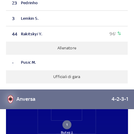
23
Pedrinho
3
Lemkin S.
96'
44
Rakitskyi Y.
Allenatore
-
Pusic M.
Ufficiali di gara
Anversa
4-2-3-1
1
Butez J.