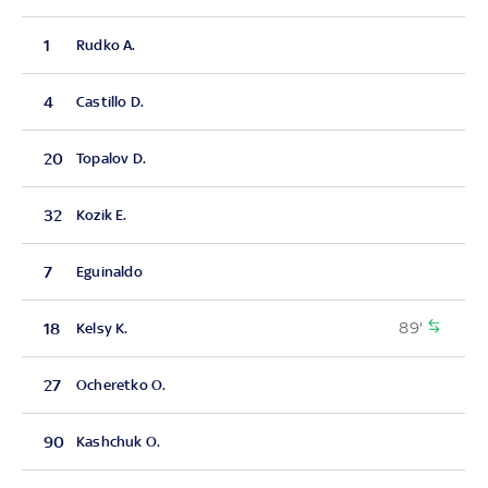
1
Rudko A.
4
Castillo D.
20
Topalov D.
32
Kozik E.
7
Eguinaldo
89'
18
Kelsy K.
27
Ocheretko O.
90
Kashchuk O.