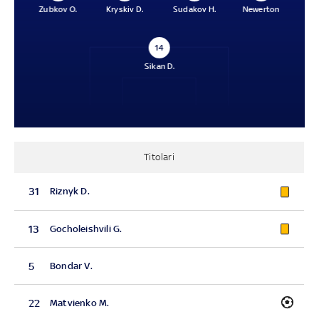
Zubkov O.
Kryskiv D.
Sudakov H.
Newerton
14
Sikan D.
Titolari
31
Riznyk D.
13
Gocholeishvili G.
5
Bondar V.
22
Matvienko M.