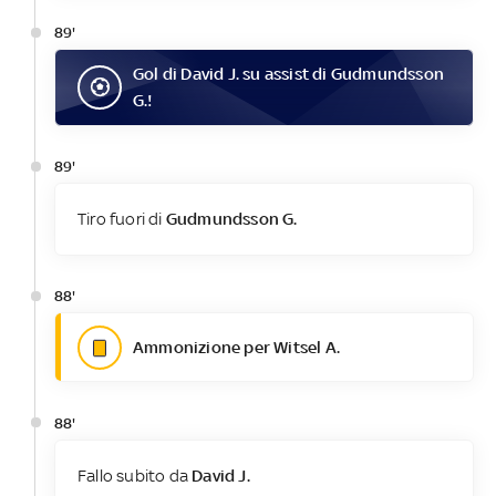
89'
Gol
di
David J.
su assist di
Gudmundsson
G.
!
89'
Tiro fuori di
Gudmundsson G.
88'
Ammonizione per Witsel A.
88'
Fallo subito da
David J.