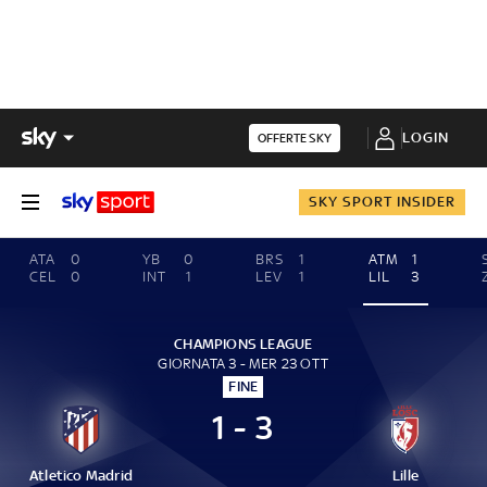
LOGIN
OFFERTE SKY
SKY SPORT INSIDER
ATA
0
YB
0
BRS
1
ATM
1
CEL
0
INT
1
LEV
1
LIL
3
CHAMPIONS LEAGUE
GIORNATA 3 - MER 23 OTT
FINE
1 - 3
Atletico Madrid
Lille