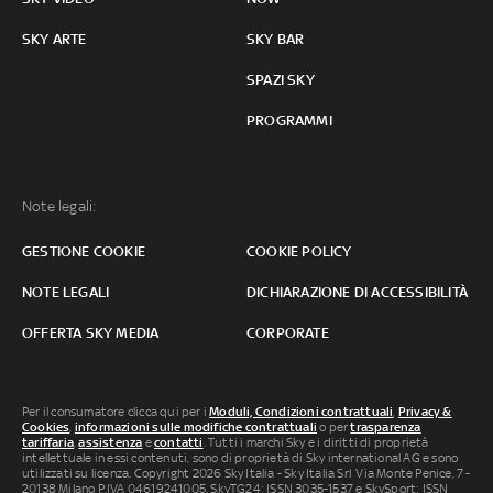
SKY ARTE
SKY BAR
SPAZI SKY
PROGRAMMI
Note legali:
GESTIONE COOKIE
COOKIE POLICY
NOTE LEGALI
DICHIARAZIONE DI ACCESSIBILITÀ
OFFERTA SKY MEDIA
CORPORATE
Per il consumatore clicca qui per i
Moduli, Condizioni contrattuali
,
Privacy &
Cookies
,
informazioni sulle modifiche contrattuali
o per
trasparenza
tariffaria
,
assistenza
e
contatti
. Tutti i marchi Sky e i diritti di proprietà
intellettuale in essi contenuti, sono di proprietà di Sky international AG e sono
utilizzati su licenza. Copyright 2026 Sky Italia - Sky Italia Srl Via Monte Penice, 7 -
20138 Milano P.IVA 04619241005. SkyTG24: ISSN 3035-1537 e SkySport: ISSN