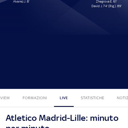
Alvarez J. 8'
Zhegrova E. 61'
David J. 74' (Rig.), 89'
1 - 3
EVIEW
FORMAZIONI
LIVE
STATISTICHE
NOTIZ
Atletico Madrid-Lille: minuto