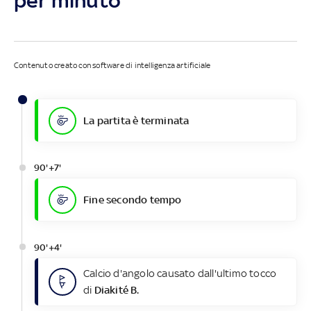
per minuto
Contenuto creato con software di intelligenza artificiale
La partita è terminata
90'+7'
Fine secondo tempo
90'+4'
Calcio d'angolo causato dall'ultimo tocco
di
Diakité B.