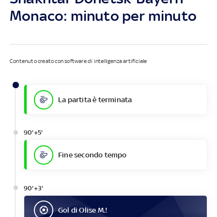
Monaco: minuto per minuto
Contenuto creato con software di intelligenza artificiale
La partita è terminata
90'+5'
Fine secondo tempo
90'+3'
Gol
di
Olise M.
!