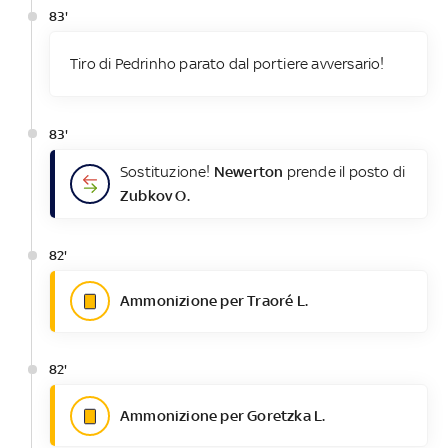
83'
Tiro di Pedrinho parato dal portiere avversario!
83'
Sostituzione!
Newerton
prende il posto di
Zubkov O.
82'
Ammonizione per Traoré L.
82'
Ammonizione per Goretzka L.