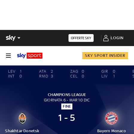
LOGIN
OFFERTE SKY
SKY SPORT INSIDER
LEV
1
ATA
2
ZAG
0
GIR
0
INT
0
RMD
3
CEL
0
LIV
1
CHAMPIONS LEAGUE
GIORNATA 6 - MAR 10 DIC
FINE
1 - 5
Shakhtar Donetsk
Bayern Monaco