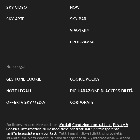
SKY VIDEO
NOW
SKY ARTE
SKY BAR
SPAZI SKY
PROGRAMMI
Note legali:
GESTIONE COOKIE
COOKIE POLICY
NOTE LEGALI
DICHIARAZIONE DI ACCESSIBILITÀ
OFFERTA SKY MEDIA
CORPORATE
Per il consumatore clicca qui per i
Moduli, Condizioni contrattuali
,
Privacy &
Cookies
,
informazioni sulle modifiche contrattuali
o per
trasparenza
tariffaria
,
assistenza
e
contatti
. Tutti i marchi Sky e i diritti di proprietà
intellettuale in essi contenuti, sono di proprietà di Sky international AG e sono