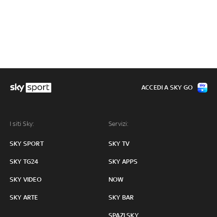
ACCEDI A SKY GO
I siti Sky:
Servizi:
SKY SPORT
SKY TV
SKY TG24
SKY APPS
SKY VIDEO
NOW
SKY ARTE
SKY BAR
SPAZI SKY