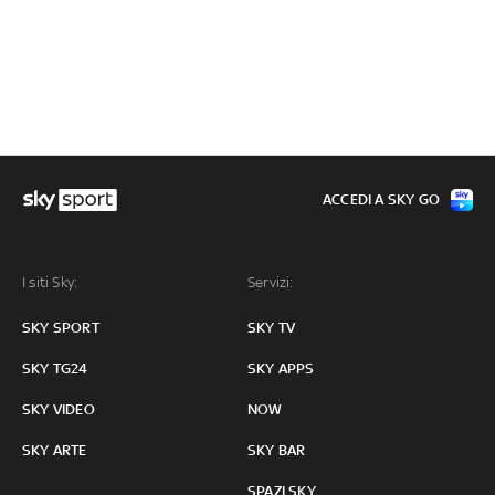
ACCEDI A SKY GO
I siti Sky:
Servizi:
SKY SPORT
SKY TV
SKY TG24
SKY APPS
SKY VIDEO
NOW
SKY ARTE
SKY BAR
SPAZI SKY