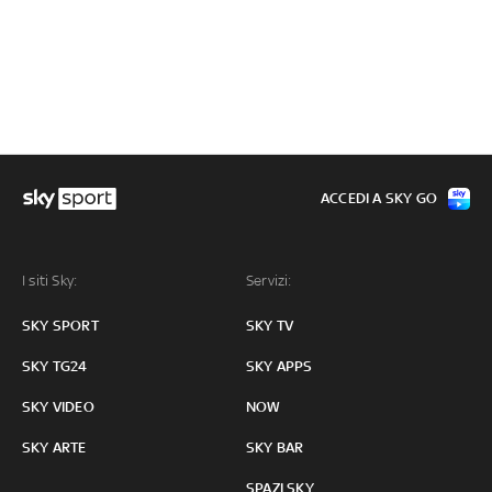
ACCEDI A SKY GO
I siti Sky:
Servizi:
SKY SPORT
SKY TV
SKY TG24
SKY APPS
SKY VIDEO
NOW
SKY ARTE
SKY BAR
SPAZI SKY