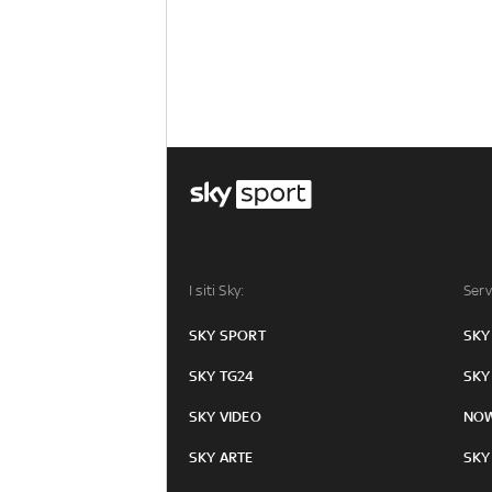
I siti Sky:
Serv
SKY SPORT
SKY
SKY TG24
SKY
SKY VIDEO
NO
SKY ARTE
SKY