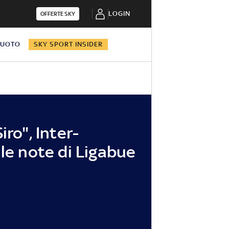
LOGIN
OFFERTE SKY
NUOTO
SKY SPORT INSIDER
iro", Inter-
lle note di Ligabue