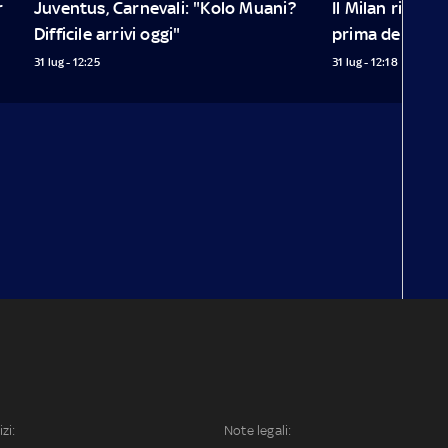
 
Juventus, Carnevali: "Kolo Muani? 
Il Milan ricorda 
Difficile arrivi oggi"
prima dell'all
31 lug - 12:25
31 lug - 12:18
izi:
Note legali: