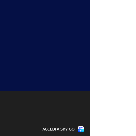
Baresi: il silenzio 
Capello: "Baresi è stato umile, 
enamento
onesto e imbattibile"
31 lug - 12:15
ACCEDI A SKY GO