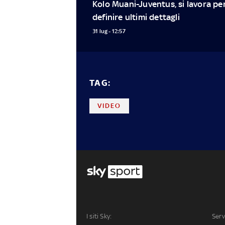
Kolo Muani-Juventus, si lavora per
definire ultimi dettagli
31 lug - 12:57
TAG:
VIDEO
I siti Sky:
Serv