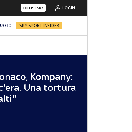
LOGIN
OFFERTE SKY
NUOTO
SKY SPORT INSIDER
onaco, Kompany:
c'era. Una tortura
alti"