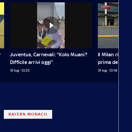
 
Juventus, Carnevali: "Kolo Muani? 
Il Milan ricorda 
Difficile arrivi oggi"
prima dell'all
31 lug - 12:25
31 lug - 12:18
BAYERN MONACO