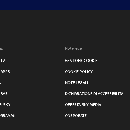
izi:
Note legali:
 TV
GESTIONE COOKIE
 APPS
COOKIE POLICY
W
NOTE LEGALI
 BAR
DICHIARAZIONE DI ACCESSIBILITÀ
ZI SKY
OFFERTA SKY MEDIA
GRAMMI
CORPORATE