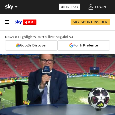
LOGIN
OFFERTE SKY
SKY SPORT INSIDER
News e Highlights, tutto live: seguici su
Google Discover
Fonti Preferite