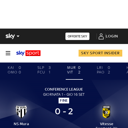
LOGIN
OFFERTE SKY
SKY SPORT INSIDER
KAI
0
SLP
3
MUR
0
LRI
0
OMO
0
FCU
1
VIT
2
PAO
2
CONFERENCE LEAGUE
GIORNATA 1 - GIO 16 SET
FINE
0 - 2
NS Mura
Vitesse