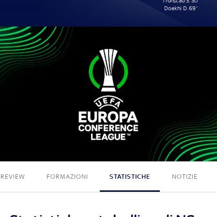
Tronstad S. 30'
Doekhi D. 69'
0 - 2
PREVIEW
FORMAZIONI
STATISTICHE
NOTIZIE