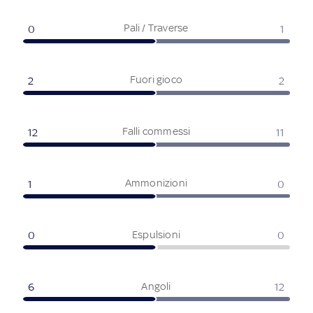
Pali / Traverse
0
1
Fuori gioco
2
2
Falli commessi
12
11
Ammonizioni
1
0
Espulsioni
0
0
Angoli
6
12