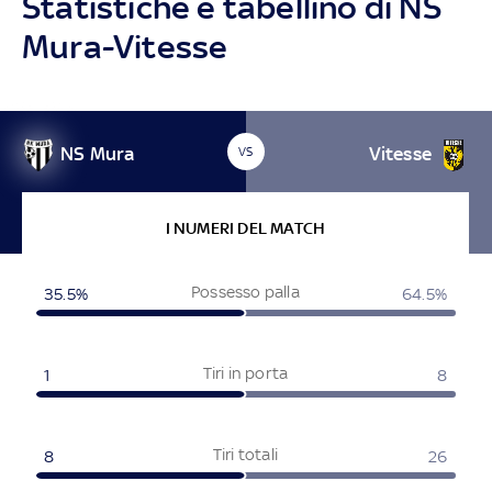
Statistiche e tabellino di NS
Mura-Vitesse
NS Mura
Vitesse
VS
I NUMERI DEL MATCH
Possesso palla
35.5%
64.5%
Tiri in porta
1
8
Tiri totali
8
26