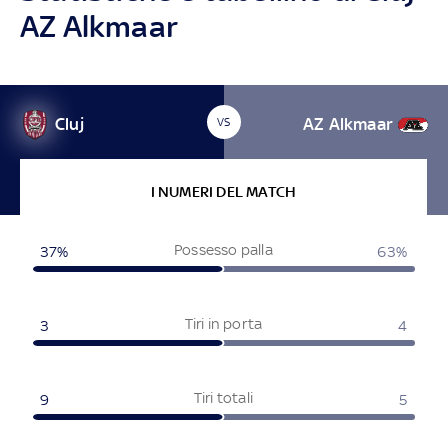
AZ Alkmaar
Cluj
AZ Alkmaar
VS
I NUMERI DEL MATCH
Possesso palla
37%
63%
Tiri in porta
3
4
Tiri totali
9
5