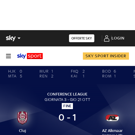
LOGIN
OFFERTE SKY
SKY SPORT INSIDER
HJK
0
MUR
1
FKQ
2
BOD
6
MTA
5
REN
2
KAI
1
ROM
1
CONFERENCE LEAGUE
GIORNATA 3 - GIO 21 OTT
FINE
0 - 1
Cluj
AZ Alkmaar