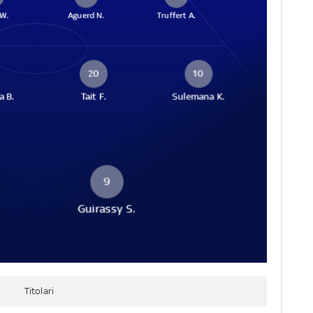
 W.
Aguerd N.
Truffert A.
20
10
a B.
Tait F.
Sulemana K.
9
Guirassy S.
Titolari