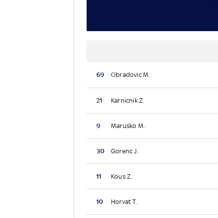
69
Obradovic M.
21
Karnicnik Z.
9
Marusko M.
30
Gorenc J.
11
Kous Z.
10
Horvat T.