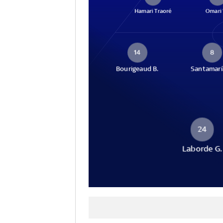
Hamari Traoré
Omari
14
8
Bourigeaud B.
Santamarí
24
Laborde G.