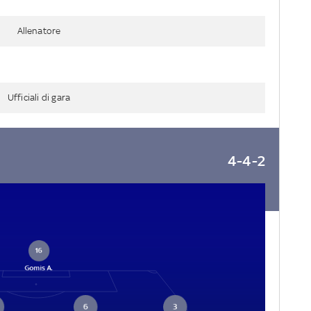
Allenatore
Ufficiali di gara
4-4-2
16
Gomis A.
6
3