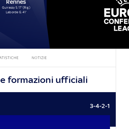
Rennes
Guirassy S. 17' (Rig.)
Laborde G. 41'
1 - 2
ATISTICHE
NOTIZIE
 formazioni ufficiali
3-4-2-1