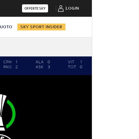
LOGIN
OFFERTE SKY
NUOTO
SKY SPORT INSIDER
CPH
1
ALA
0
VIT
1
SLO
2
PB
PAO
2
ASK
3
TOT
0
LRI
0
KA