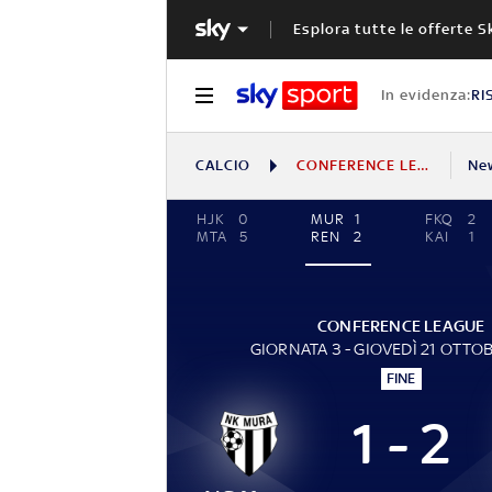
Esplora tutte le offerte S
In evidenza:
RI
CALCIO
CONFERENCE LEAGUE
Ne
HJK
0
MUR
1
FKQ
2
MTA
5
REN
2
KAI
1
CONFERENCE LEAGUE
GIORNATA 3 - GIOVEDÌ 21 OTTO
FINE
1 - 2