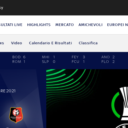
ky
SULTATI LIVE
HIGHLIGHTS
MERCATO
AMICHEVOLI
EUROPEI 
ws
Video
Calendario E Risultati
Classifica
BOD
6
MHI
1
FEY
3
ANO
2
ROM
1
SLP
0
FCU
1
FLO
2
BRE 2021