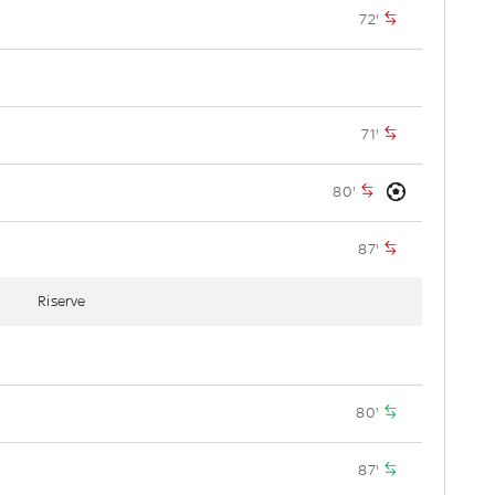
72'
71'
80'
87'
Riserve
80'
87'