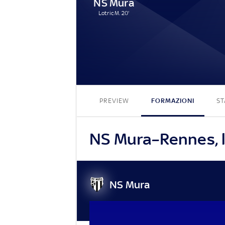
NS Mura
Lotric M. 20'
PREVIEW
FORMAZIONI
ST
NS Mura–Rennes, le
NS Mura