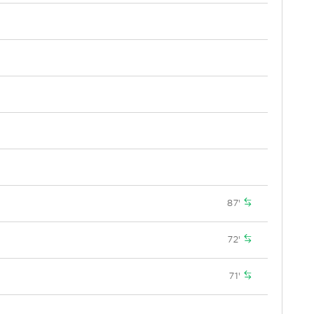
87'
72'
71'