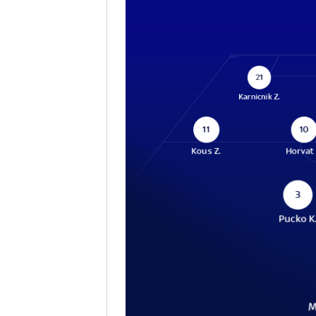
21
Karnicnik Z.
11
10
Kous Z.
Horvat 
3
Pucko K
M