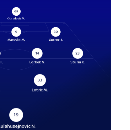
69
Obradovic M.
9
30
Marusko M.
Gorenc J.
14
23
T.
Lorbek N.
Sturm K.
33
.
Lotric M.
19
ulahusejnovic N.