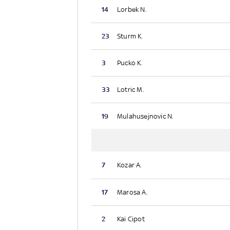
14
Lorbek N.
23
Sturm K.
3
Pucko K.
33
Lotric M.
19
Mulahusejnovic N.
7
Kozar A.
17
Marosa A.
2
Kai Cipot