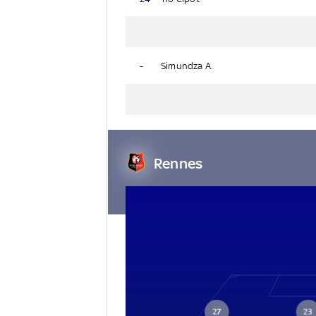
-
Simundza A.
Rennes
27
23