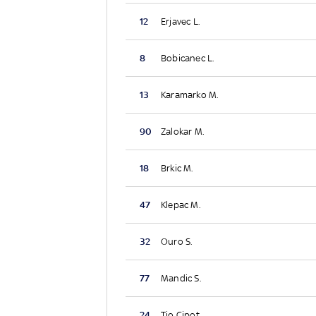
12
Erjavec L.
8
Bobicanec L.
13
Karamarko M.
90
Zalokar M.
18
Brkic M.
47
Klepac M.
32
Ouro S.
77
Mandic S.
24
Tio Cipot