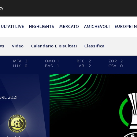
ky
SULTATI LIVE
HIGHLIGHTS
MERCATO
AMICHEVOLI
EUROPEI 
ws
Video
Calendario E Risultati
Classifica
MTA
3
OMO
1
RFC
2
ZOR
2
HJK
0
BAS
1
JAB
2
CSA
0
BRE 2021