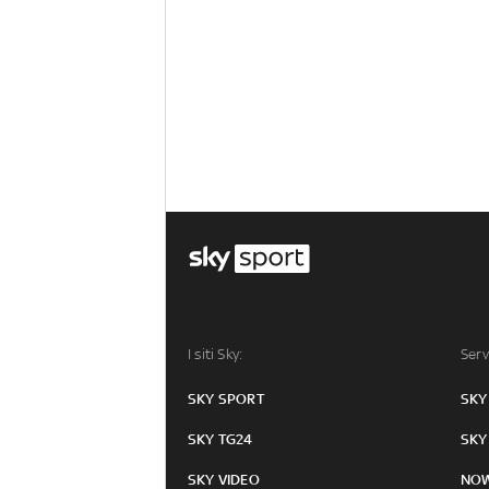
I siti Sky:
Serv
SKY SPORT
SKY
SKY TG24
SKY
SKY VIDEO
NO