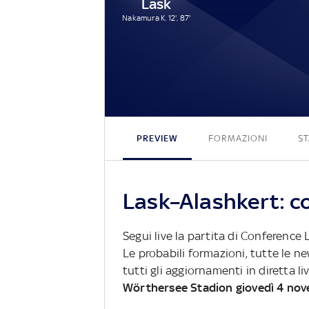
Lask
Nakamura K. 12', 87'
PREVIEW
FORMAZIONI
ST
Lask–Alashkert: co
Segui live la partita di Conferenc
Le probabili formazioni, tutte le n
tutti gli aggiornamenti in diretta li
Wörthersee Stadion giovedì 4 no