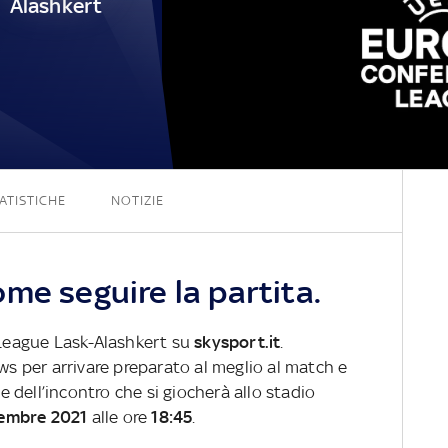
Alashkert
2 - 0
ATISTICHE
NOTIZIE
me seguire la partita.
e League Lask-Alashkert su
skysport.it
.
ews per arrivare preparato al meglio al match e
ve dell’incontro che si giocherà allo stadio
vembre 2021
alle ore
18:45
.