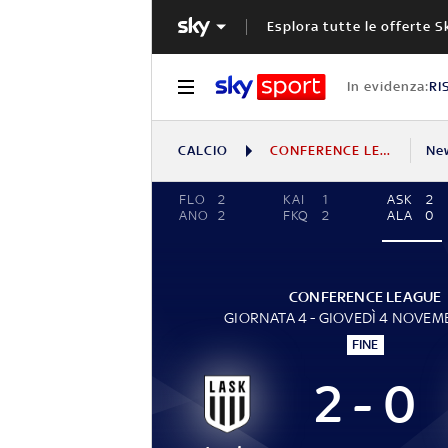
Esplora tutte le offerte S
In evidenza:
RI
CALCIO
CONFERENCE LEAGUE
Ne
FLO
2
KAI
1
ASK
2
ANO
2
FKQ
2
ALA
0
CONFERENCE LEAGUE
GIORNATA 4 - GIOVEDÌ 4 NOVEM
FINE
2 - 0