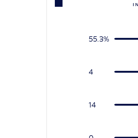
I 
55.3%
4
14
0