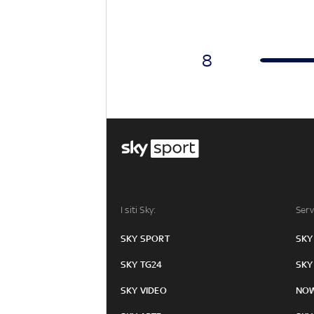
8
I siti Sky:
Serv
SKY SPORT
SKY
SKY TG24
SKY
SKY VIDEO
NO