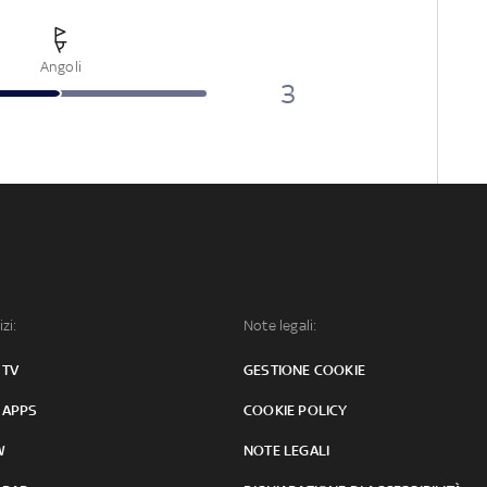
Angoli
3
izi:
Note legali:
 TV
GESTIONE COOKIE
 APPS
COOKIE POLICY
W
NOTE LEGALI