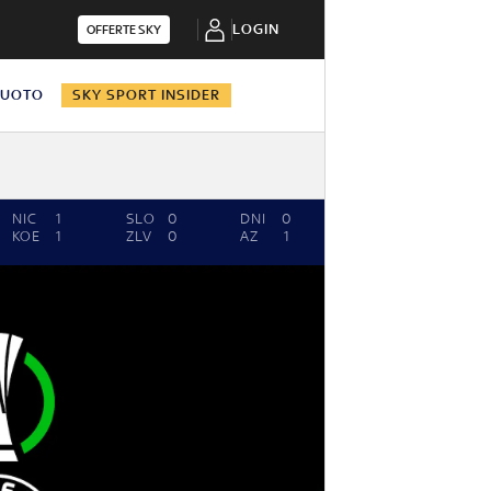
LOGIN
OFFERTE SKY
NUOTO
SKY SPORT INSIDER
NIC
1
SLO
0
DNI
0
MOL
0
SI
KOE
1
ZLV
0
AZ
1
KAA
0
SL