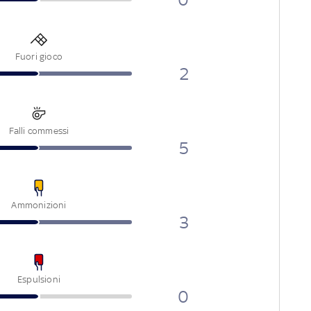
Fuori gioco
2
Falli commessi
5
Ammonizioni
3
Espulsioni
0