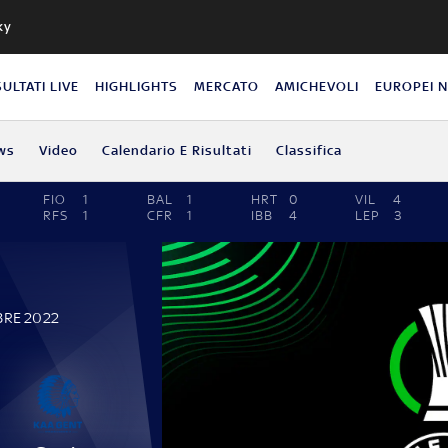
ky
SULTATI LIVE
HIGHLIGHTS
MERCATO
AMICHEVOLI
EUROPEI 
ws
Video
Calendario E Risultati
Classifica
FIO
1
BAL
1
HRT
0
VIL
4
RFS
1
CFR
1
IBB
4
LEP
3
BRE 2022