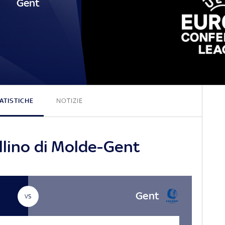
Gent
0 - 0
ATISTICHE
NOTIZIE
llino di Molde-Gent
Gent
VS