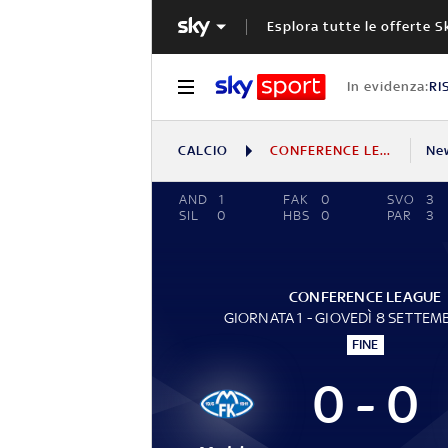
Esplora tutte le offerte S
In evidenza:
RI
CALCIO
CONFERENCE LEAGUE
Ne
AND
1
FAK
0
SVO
3
SIL
0
HBS
0
PAR
3
CONFERENCE LEAGUE
GIORNATA 1 - GIOVEDÌ 8 SETTEM
FINE
0 - 0