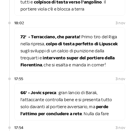
tutti e
colpisce di testa verso l'angolino
. Il
portiere viola c'è e blocca a terra
18:02
3 nov
72' - Terracciano, che parata!
Primo tiro del Riga
nella ripresa,
colpo di testa perfetto di Lipuscek
sugli sviluppi di un calcio di punizione dalla
trequarti e
intervento super del portiere della
Fiorentina
, che si esalta e manda in corner!
17:55
3 nov
66' - Jovic spreca
: gran lancio di Barak,
l'attaccante controlla bene e si presenta tutto
solo davanti al portiere avversario, ma
perde
l'attimo per concludere a rete
. Nulla da fare
17:54
3 nov