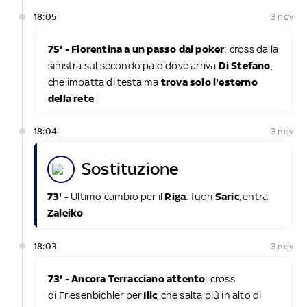
18:05
3 nov
75' - Fiorentina a un passo dal poker
: cross dalla
sinistra sul secondo palo dove arriva
Di Stefano
,
che impatta di testa ma
trova solo l'esterno
della rete
18:04
3 nov
sostituzione
73' -
Ultimo cambio per il
Riga
: fuori
Saric
, entra
Zaleiko
18:03
3 nov
73' - Ancora Terracciano attento
: cross
di Friesenbichler per
Ilic
, che salta più in alto di