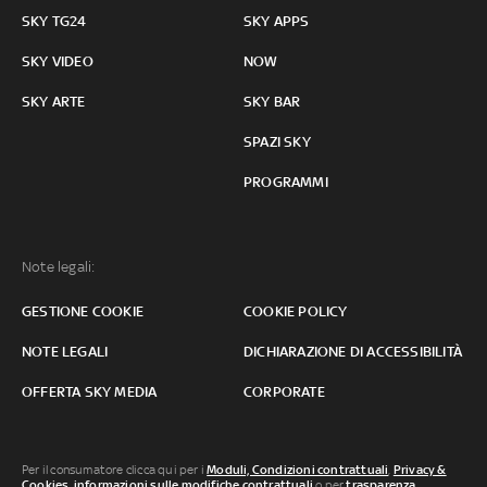
SKY TG24
SKY APPS
SKY VIDEO
NOW
SKY ARTE
SKY BAR
SPAZI SKY
PROGRAMMI
Note legali:
GESTIONE COOKIE
COOKIE POLICY
NOTE LEGALI
DICHIARAZIONE DI ACCESSIBILITÀ
OFFERTA SKY MEDIA
CORPORATE
Per il consumatore clicca qui per i
Moduli, Condizioni contrattuali
,
Privacy &
Cookies
,
informazioni sulle modifiche contrattuali
o per
trasparenza