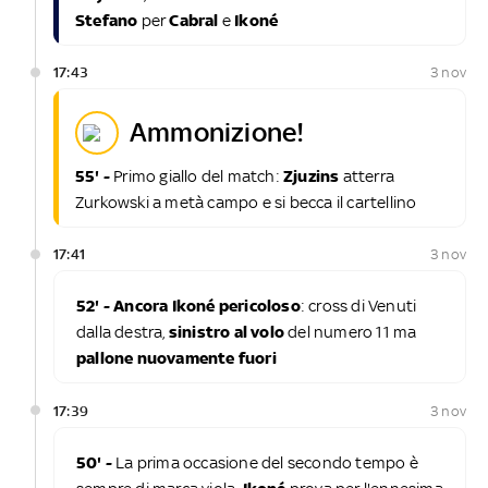
Stefano
per
Cabral
e
Ikoné
17:43
3 nov
ammonizione!
55' -
Primo giallo del match:
Zjuzins
atterra
Zurkowski a metà campo e si becca il cartellino
17:41
3 nov
52' - Ancora Ikoné pericoloso
: cross di Venuti
dalla destra,
sinistro al volo
del numero 11 ma
pallone nuovamente fuori
17:39
3 nov
50' -
La prima occasione del secondo tempo è