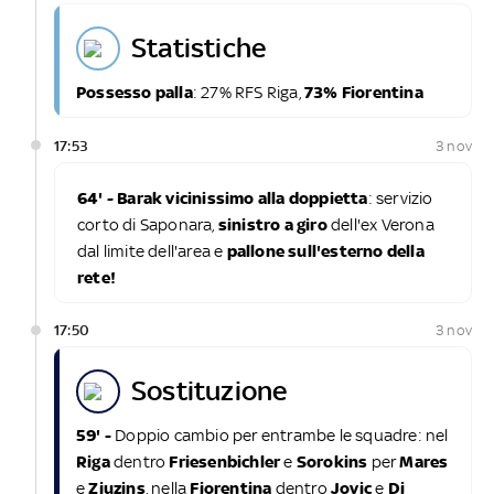
statistiche
Possesso palla
: 27% RFS Riga,
73% Fiorentina
17:53
3 nov
64' - Barak vicinissimo alla doppietta
: servizio
corto di Saponara,
sinistro a giro
dell'ex Verona
dal limite dell'area e
pallone sull'esterno della
rete!
17:50
3 nov
sostituzione
59' -
Doppio cambio per entrambe le squadre: nel
Riga
dentro
Friesenbichler
e
Sorokins
per
Mares
e
Zjuzins
, nella
Fiorentina
dentro
Jovic
e
Di