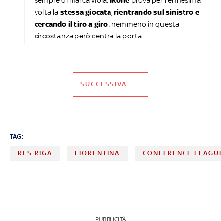
sempre di marca viola.
Ikoné
prova per l'ennesima
volta la
stessa giocata
,
rientrando sul sinistro e
cercando il tiro a giro
: nemmeno in questa
circostanza però centra la porta
SUCCESSIVA
TAG:
RFS RIGA
FIORENTINA
CONFERENCE LEAGU
PUBBLICITÀ