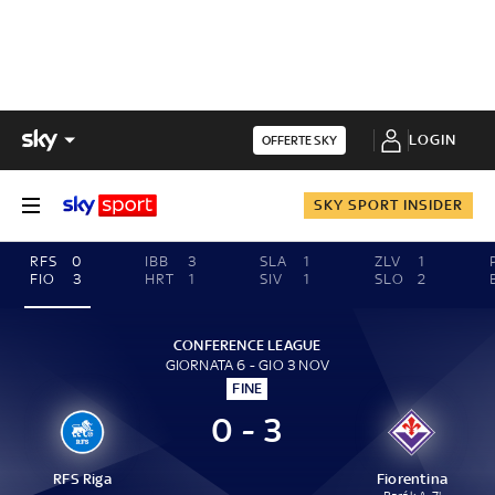
LOGIN
OFFERTE SKY
SKY SPORT INSIDER
RFS
0
IBB
3
SLA
1
ZLV
1
FIO
3
HRT
1
SIV
1
SLO
2
CONFERENCE LEAGUE
GIORNATA 6 - GIO 3 NOV
FINE
0 - 3
RFS Riga
Fiorentina