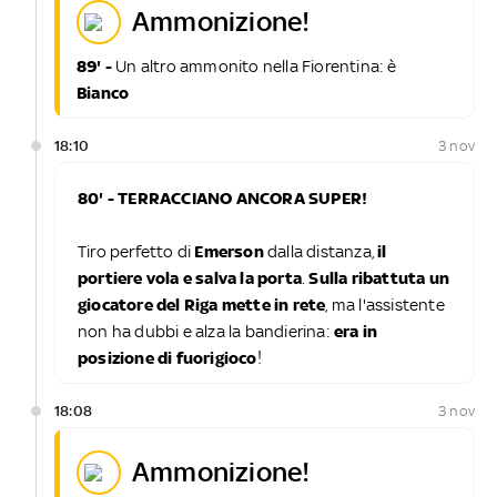
ammonizione!
89' -
Un altro ammonito nella Fiorentina: è
Bianco
18:10
3 nov
80' - TERRACCIANO ANCORA SUPER!
Tiro perfetto di
Emerson
dalla distanza,
il
portiere vola e salva la porta
.
Sulla ribattuta un
giocatore del Riga mette in rete
, ma l'assistente
non ha dubbi e alza la bandierina:
era in
posizione di fuorigioco
!
18:08
3 nov
ammonizione!