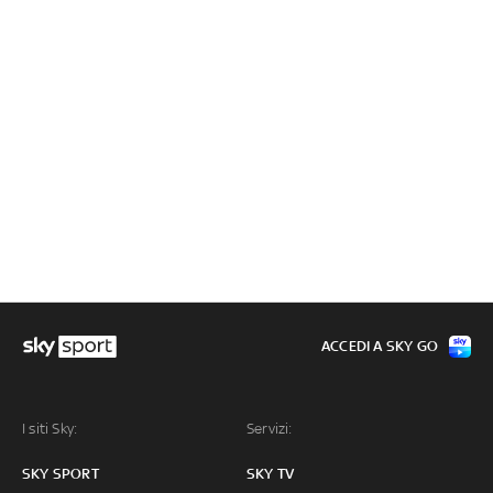
ACCEDI A SKY GO
I siti Sky:
Servizi:
SKY SPORT
SKY TV