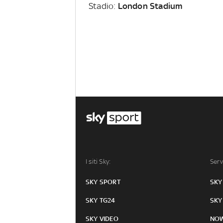
Stadio:
London Stadium
I siti Sky:
Serv
SKY SPORT
SKY
SKY TG24
SKY
SKY VIDEO
NO