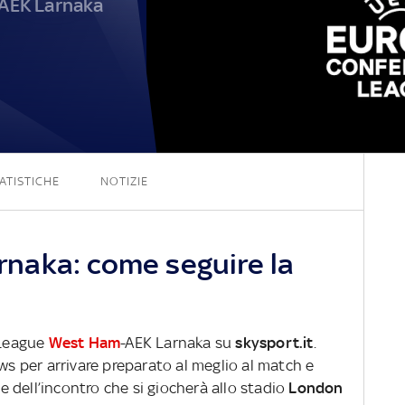
AEK Larnaka
4 - 0
ATISTICHE
NOTIZIE
naka: come seguire la
 League
West Ham
-AEK Larnaka su
skysport.it
.
ews per arrivare preparato al meglio al match e
ve dell’incontro che si giocherà allo stadio
London