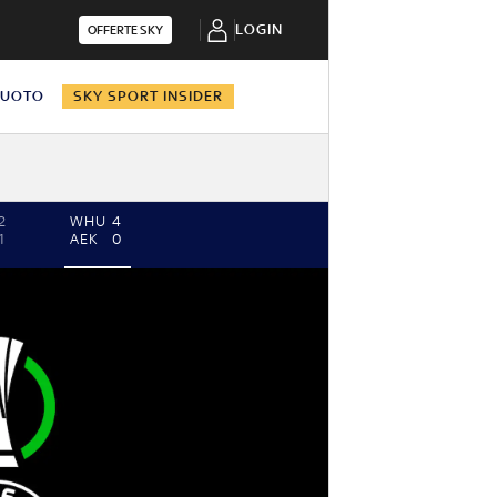
LOGIN
OFFERTE SKY
NUOTO
SKY SPORT INSIDER
2
WHU
4
1
AEK
0