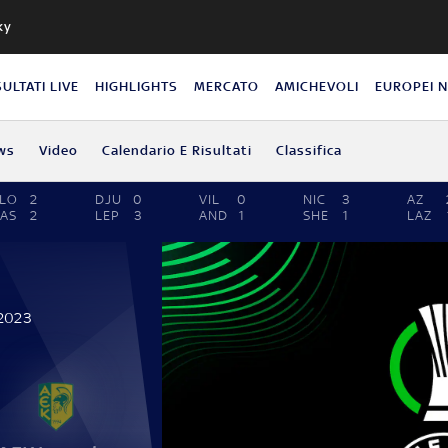
ky
SULTATI LIVE
HIGHLIGHTS
MERCATO
AMICHEVOLI
EUROPEI 
ws
Video
Calendario E Risultati
Classifica
LO
2
DJU
0
VIL
0
NIC
3
AZ
AS
2
LEP
3
AND
1
SHE
1
LAZ
 2023