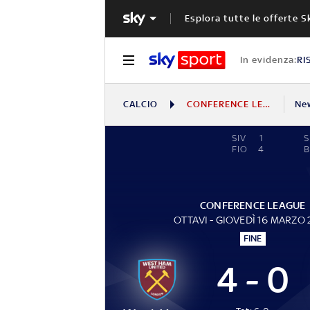
Esplora tutte le offerte S
In evidenza:
RI
CALCIO
CONFERENCE LEAGUE
Ne
SIV
1
S
FIO
4
B
CONFERENCE LEAGUE
OTTAVI - GIOVEDÌ 16 MARZO
FINE
4 - 0