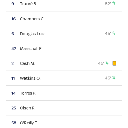
82'
9
Traoré B.
16
Chambers C.
45'
6
Douglas Luiz
42
Marschall F.
45'
2
Cash M.
45'
11
Watkins O.
14
Torres P.
25
Olsen R.
58
O'Reilly T.