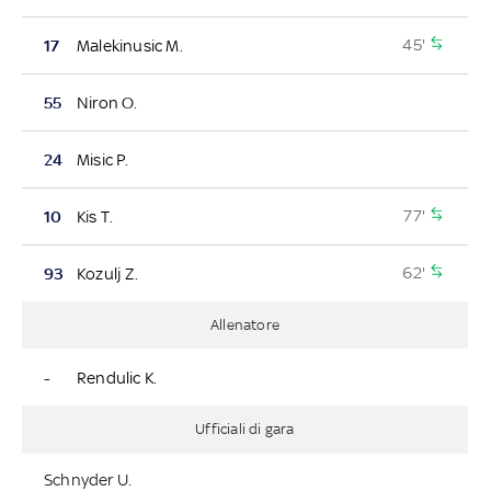
45'
17
Malekinusic M.
55
Niron O.
24
Misic P.
77'
10
Kis T.
62'
93
Kozulj Z.
Allenatore
-
Rendulic K.
Ufficiali di gara
Schnyder U.