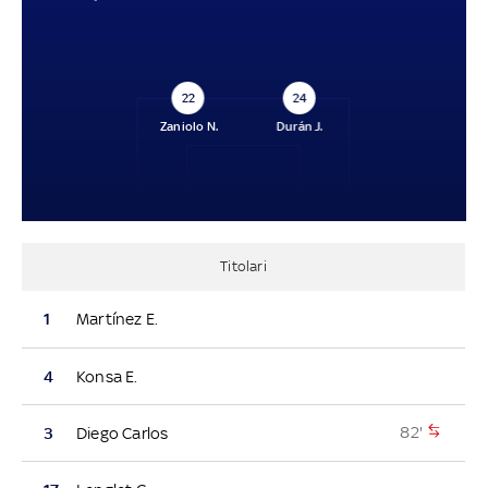
22
24
Zaniolo N.
Durán J.
Titolari
1
Martínez E.
4
Konsa E.
82'
3
Diego Carlos