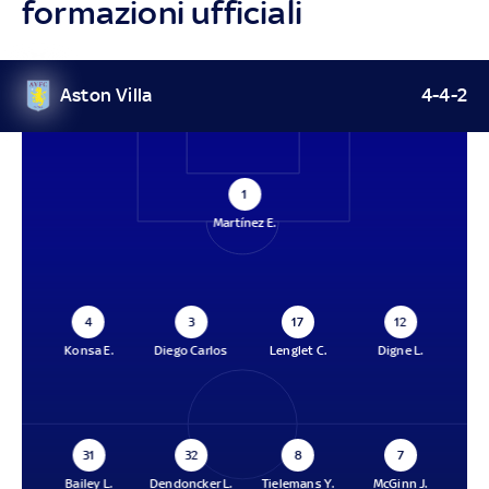
formazioni ufficiali
Aston Villa
4-4-2
1
Martínez E.
4
3
17
12
Konsa E.
Diego Carlos
Lenglet C.
Digne L.
31
32
8
7
Bailey L.
Dendoncker L.
Tielemans Y.
McGinn J.