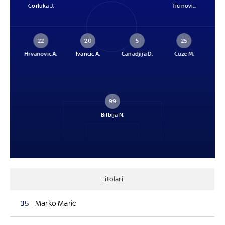
Corluka J.
Ticinovi...
22
20
5
25
Hrvanovic A.
Ivancic A.
Canadjija D.
Cuze M.
99
Bilbija N.
Titolari
35
Marko Maric