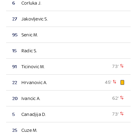
6
Corluka J.
27
Jakovljevic S.
95
Senic M.
15
Radic S.
73'
91
Ticinovic M.
45'
22
Hrvanovic A.
62'
20
Ivancic A.
73'
5
Canadjija D.
25
Cuze M.