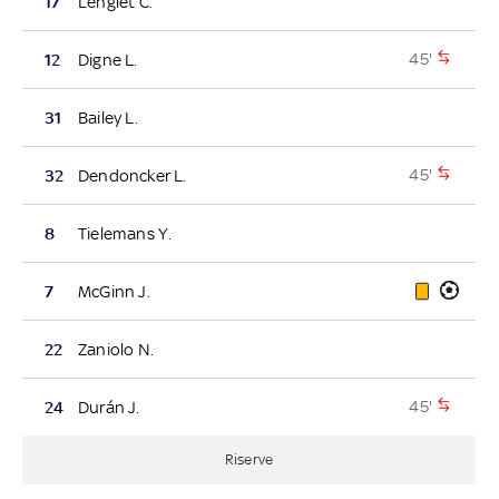
17
Lenglet C.
45'
12
Digne L.
31
Bailey L.
45'
32
Dendoncker L.
8
Tielemans Y.
7
McGinn J.
22
Zaniolo N.
45'
24
Durán J.
Riserve