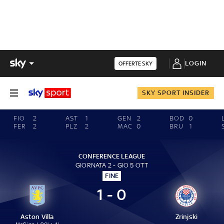
LOGIN
OFFERTE SKY
SKY SPORT INSIDER
FIO
2
AST
1
GEN
2
BOD
0
FER
2
PLZ
2
MAC
0
BRU
1
CONFERENCE LEAGUE
GIORNATA 2 - GIO 5 OTT
FINE
1 - 0
Aston Villa
Zrinjski