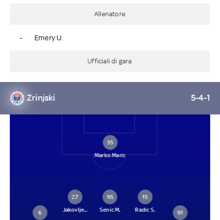
Allenatore
-
Emery U.
Ufficiali di gara
Zrinjski
5-4-1
35
Marko Maric
27
95
15
Jakovlje...
Senic M.
Radic S.
6
91