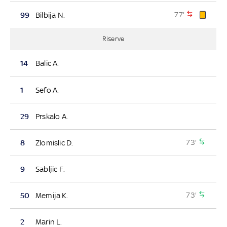
77'
99
Bilbija N.
Riserve
14
Balic A.
1
Sefo A.
29
Prskalo A.
73'
8
Zlomislic D.
9
Sabljic F.
73'
50
Memija K.
2
Marin L.