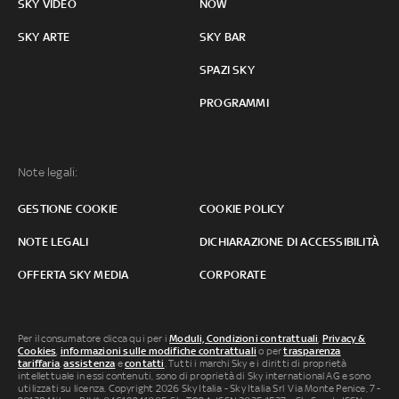
SKY VIDEO
NOW
SKY ARTE
SKY BAR
SPAZI SKY
PROGRAMMI
Note legali:
GESTIONE COOKIE
COOKIE POLICY
NOTE LEGALI
DICHIARAZIONE DI ACCESSIBILITÀ
OFFERTA SKY MEDIA
CORPORATE
Per il consumatore clicca qui per i
Moduli, Condizioni contrattuali
,
Privacy &
Cookies
,
informazioni sulle modifiche contrattuali
o per
trasparenza
tariffaria
,
assistenza
e
contatti
. Tutti i marchi Sky e i diritti di proprietà
intellettuale in essi contenuti, sono di proprietà di Sky international AG e sono
utilizzati su licenza. Copyright 2026 Sky Italia - Sky Italia Srl Via Monte Penice, 7 -