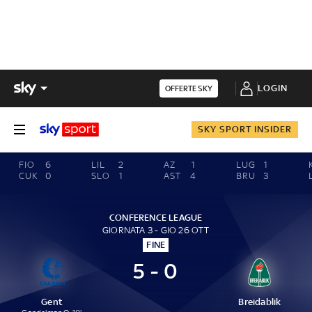
LOGIN
OFFERTE SKY
SKY SPORT INSIDER
FIO
6
LIL
2
AZ
1
LUG
1
CUK
0
SLO
1
AST
4
BRU
3
CONFERENCE LEAGUE
GIORNATA 3 - GIO 26 OTT
FINE
5 - 0
Gent
Breidablik