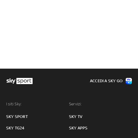
ACCEDI A SKY GO
I siti Sky:
Servizi:
SKY SPORT
SKY TV
SKY TG24
SKY APPS