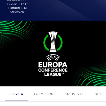
Gandelman O. 10'
Cuypers H. 15', 19'
Tissoudali T. 43'
Orban G. 69'
5 - 0
PREVIEW
FORMAZIONI
STATISTICHE
NOTIZI