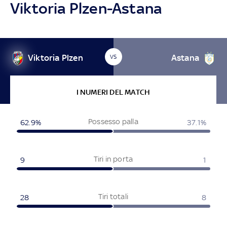
Viktoria Plzen-Astana
Viktoria Plzen
Astana
VS
I NUMERI DEL MATCH
Possesso palla
62.9%
37.1%
Tiri in porta
9
1
Tiri totali
28
8