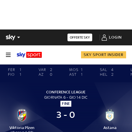
LOGIN
OFFERTE SKY
SKY SPORT INSIDER
FER
1
VAR
2
MOS
1
SAL
4
FIO
1
AZ
0
AST
1
HEL
2
CONFERENCE LEAGUE
GIORNATA 6 - GIO 14 DIC
FINE
3 - 0
Viktoria Plzen
Astana