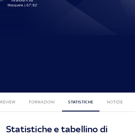
Vlkanova A. 58'
Mosquera J. 67', 82'
3 - 0
PREVIEW
FORMAZIONI
STATISTICHE
NOTIZIE
Statistiche e tabellino di