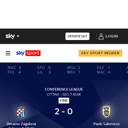
LOGIN
OFFERTE SKY
SKY SPORT INSIDER
MAC
3
STU
0
MOL
2
OLY
1
FIO
4
LIL
3
BRU
1
MAC
4
CONFERENCE LEAGUE
OTTAVI - GIO 7 MAR
FINE
2 - 0
Dinamo Zagabria
Paok Salonicco