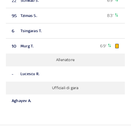
69'
22
Schwab S.
83'
95
Tzimas S.
6
Tsingaras T.
69'
10
Murg T.
Allenatore
-
Lucescu R.
Ufficiali di gara
Aghayev A.