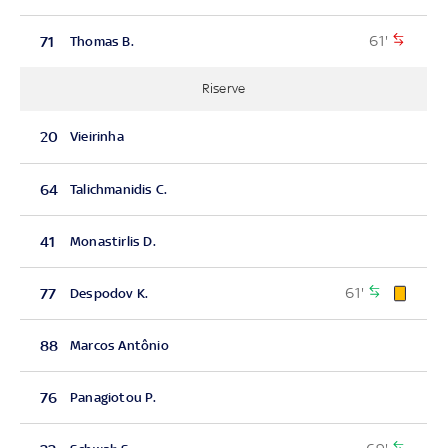
61'
71
Thomas B.
Riserve
20
Vieirinha
64
Talichmanidis C.
41
Monastirlis D.
61'
77
Despodov K.
88
Marcos Antônio
76
Panagiotou P.