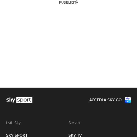
PUBBLICITÀ
ACCEDI A SKY GO
I siti Sky:
Servizi:
SKY SPORT
SKY TV