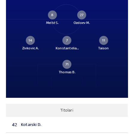
8
27
Meïté S.
Ozdoev M.
14
7
11
Zivkovic A.
Konstantelia...
Taison
71
Thomas B.
Titolari
42
Kotarski D.