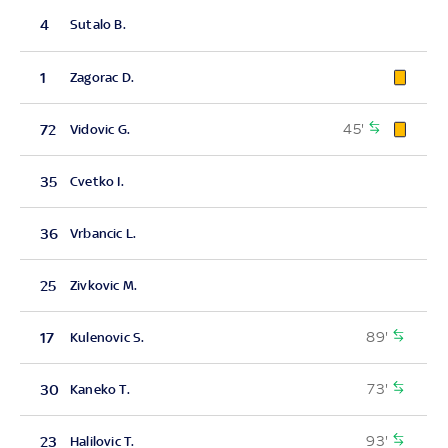
4
Sutalo B.
1
Zagorac D.
45'
72
Vidovic G.
35
Cvetko I.
36
Vrbancic L.
25
Zivkovic M.
89'
17
Kulenovic S.
73'
30
Kaneko T.
93'
23
Halilovic T.