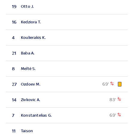
19
Otto J.
16
Kedziora T.
4
Koulierakis K.
21
Baba A.
8
Meïté S.
69'
27
Ozdoev M.
83'
14
Zivkovic A.
69'
7
Konstantelias G.
11
Taison