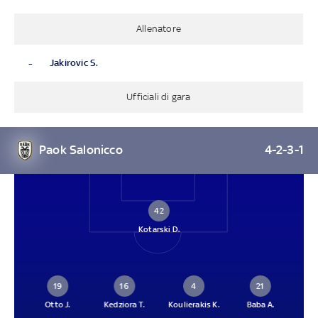
Allenatore
-
Jakirovic S.
Ufficiali di gara
Paok Salonicco
4-2-3-1
42
Kotarski D.
19
16
4
21
Otto J.
Kedziora T.
Koulierakis K.
Baba A.