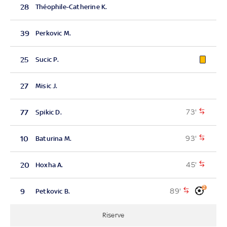
28
Théophile-Catherine K.
39
Perkovic M.
25
Sucic P.
27
Misic J.
73'
77
Spikic D.
93'
10
Baturina M.
45'
20
Hoxha A.
2
89'
9
Petkovic B.
Riserve