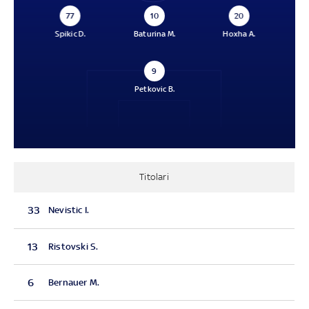
77
10
20
Spikic D.
Baturina M.
Hoxha A.
9
Petkovic B.
Titolari
33
Nevistic I.
13
Ristovski S.
6
Bernauer M.