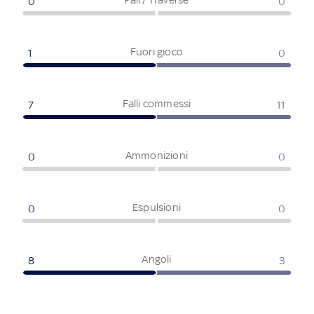
0
0
Fuori gioco
1
0
Falli commessi
7
11
Ammonizioni
0
0
Espulsioni
0
0
Angoli
8
3