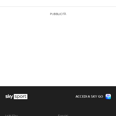
PUBBLICITÀ
ACCEDI A SKY GO
I siti Sky:
Servizi: