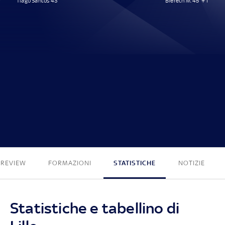
Tiago Santos 43'
Biereth M. 45' + 1'
1 - 1
PREVIEW
FORMAZIONI
STATISTICHE
NOTIZIE
Statistiche e tabellino di