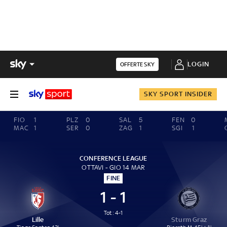
LOGIN
OFFERTE SKY
SKY SPORT INSIDER
FIO
1
PLZ
0
SAL
5
FEN
0
MAC
1
SER
0
ZAG
1
SGI
1
CONFERENCE LEAGUE
OTTAVI - GIO 14 MAR
FINE
1 - 1
Tot: 4-1
Lille
Sturm Graz