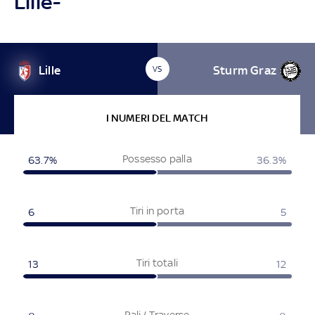
Lille-
Lille
Sturm Graz
VS
I NUMERI DEL MATCH
Possesso palla
63.7%
36.3%
Tiri in porta
6
5
Tiri totali
13
12
Pali / Traverse