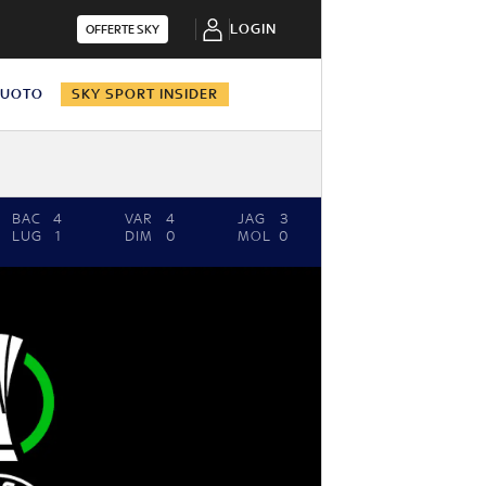
LOGIN
OFFERTE SKY
NUOTO
SKY SPORT INSIDER
BAC
4
VAR
4
JAG
3
HEA
0
CO
LUG
1
DIM
0
MOL
0
FCH
2
IB