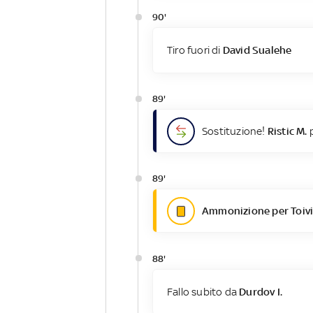
90'
Tiro fuori di
David Sualehe
89'
Sostituzione!
Ristic M.
p
89'
Ammonizione per Toivi
88'
Fallo subito da
Durdov I.