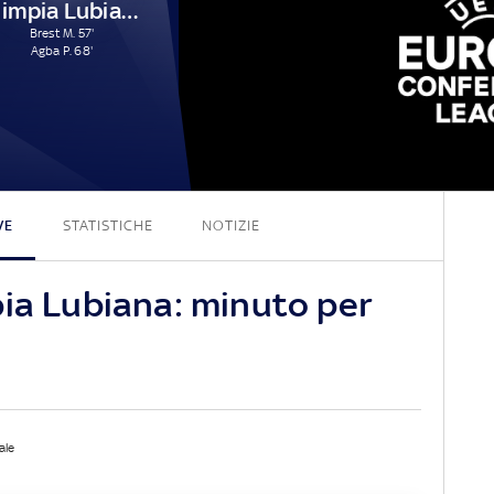
Olimpia Lubiana
Brest M. 57'
Agba P. 68'
0 - 2
VE
STATISTICHE
NOTIZIE
pia Lubiana: minuto per
ale