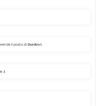
rende il posto di
Durdov I.
o J.