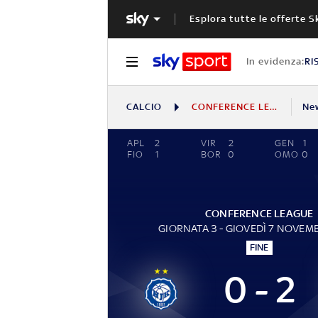
Esplora tutte le offerte S
In evidenza:
RI
CALCIO
CONFERENCE LEAGUE
Ne
APL
2
VIR
2
GEN
1
FIO
1
BOR
0
OMO
0
CONFERENCE LEAGUE
GIORNATA 3 - GIOVEDÌ 7 NOVEM
FINE
0 - 2