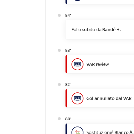
84'
Fallo subito da
Bandé H.
83'
VAR
review
82'
Gol annullato dal VAR
80'
Sostituzione!
Blanco Á.