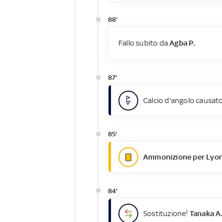
88'
Fallo subito da
Agba P.
87'
Calcio d'angolo causato
85'
Ammonizione per Lyon
84'
Sostituzione!
Tanaka A