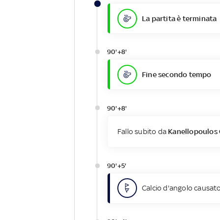
La partita è terminata
90'+8'
Fine secondo tempo
90'+8'
Fallo subito da
Kanellopoulos 
90'+5'
Calcio d'angolo causato