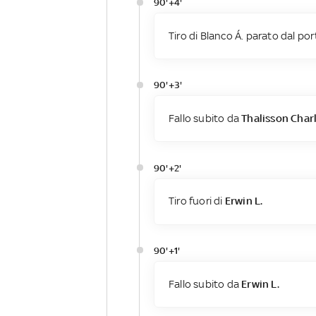
90'+4'
Tiro di Blanco Á. parato dal por
90'+3'
Fallo subito da
Thalisson Char
90'+2'
Tiro fuori di
Erwin L.
90'+1'
Fallo subito da
Erwin L.