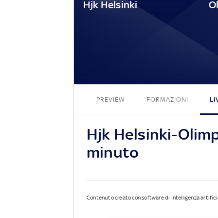
Hjk Helsinki
PREVIEW
FORMAZIONI
LI
Hjk Helsinki-Olim
minuto
Contenuto creato con software di intelligenza artifici