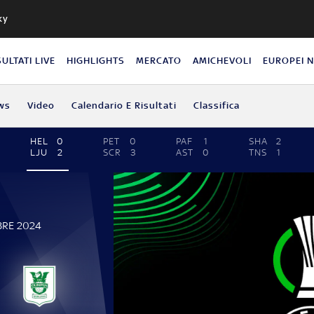
ky
SULTATI LIVE
HIGHLIGHTS
MERCATO
AMICHEVOLI
EUROPEI 
ws
Video
Calendario E Risultati
Classifica
HEL
0
PET
0
PAF
1
SHA
2
LJU
2
SCR
3
AST
0
TNS
1
BRE 2024