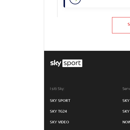
I siti Sky:
Serv
SKY SPORT
SKY
SKY TG24
SKY
SKY VIDEO
NO