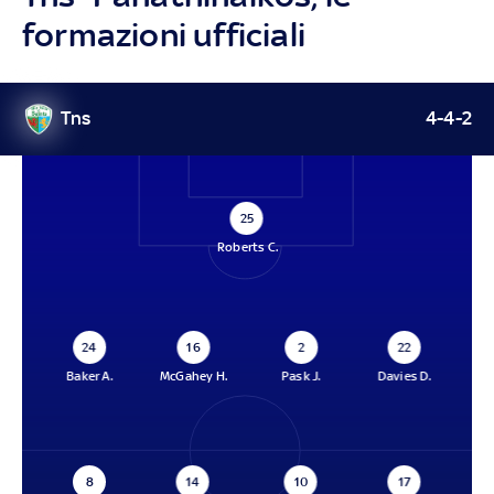
formazioni ufficiali
Tns
4-4-2
25
Roberts C.
24
16
2
22
Baker A.
McGahey H.
Pask J.
Davies D.
8
14
10
17