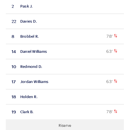
2
Pask J.
22
Davies D.
78'
8
Brobbel R.
63'
14
Daniel Williams
10
Redmond D.
63'
17
Jordan Williams
18
Holden R.
78'
19
Clark B.
Riserve