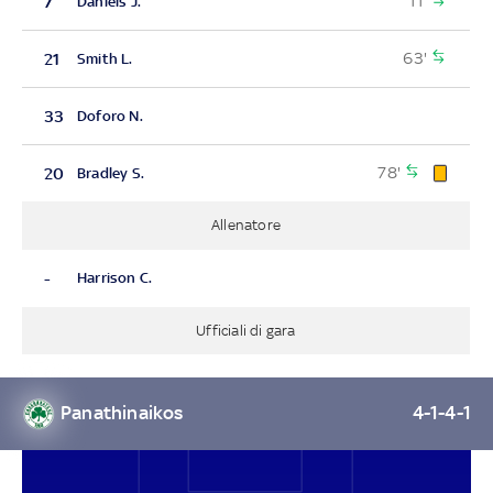
11'
7
Daniels J.
63'
21
Smith L.
33
Doforo N.
78'
20
Bradley S.
Allenatore
-
Harrison C.
Ufficiali di gara
Panathinaikos
4-1-4-1