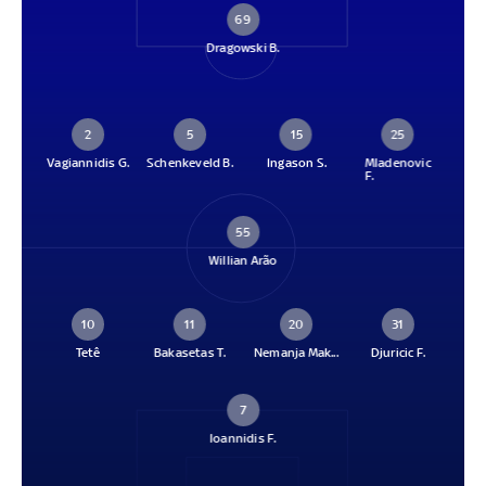
69
Dragowski B.
2
5
15
25
Vagiannidis G.
Schenkeveld B.
Ingason S.
Mladenovic
F.
55
Willian Arão
10
11
20
31
Tetê
Bakasetas T.
Nemanja Mak...
Djuricic F.
7
Ioannidis F.