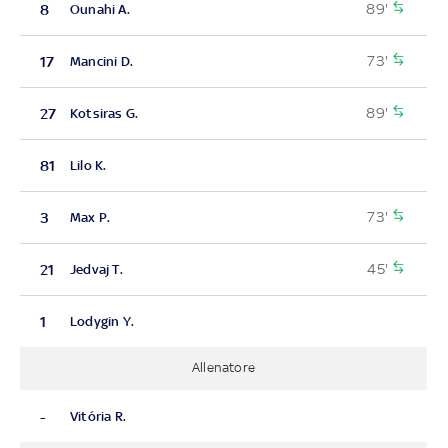
89'
8
Ounahi A.
73'
17
Mancini D.
89'
27
Kotsiras G.
81
Lilo K.
73'
3
Max P.
45'
21
Jedvaj T.
1
Lodygin Y.
Allenatore
-
Vitória R.