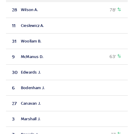
78'
28
Wilson A.
11
Cieslewicz A.
31
Woollam B.
63'
9
McManus D.
30
Edwards J.
6
Bodenham J.
27
Canavan J.
3
Marshall J.