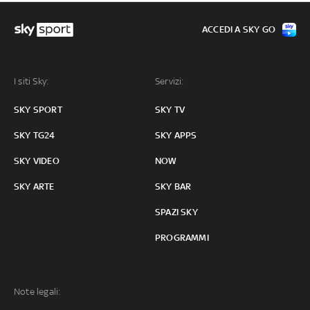
ACCEDI A SKY GO
I siti Sky:
Servizi:
SKY SPORT
SKY TV
SKY TG24
SKY APPS
SKY VIDEO
NOW
SKY ARTE
SKY BAR
SPAZI SKY
PROGRAMMI
Note legali: