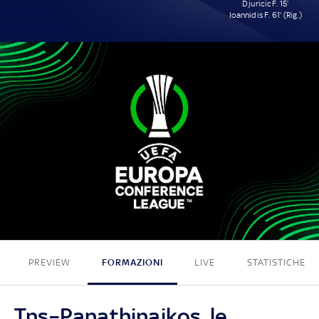
Djuricic F. 15'
Ioannidis F. 61' (Rig.)
0 - 2
PREVIEW
FORMAZIONI
LIVE
STATISTICHE
Tns–Panathinaikos, le