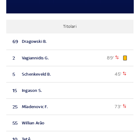
Titolari
69
Dragowski B.
89'
2
Vagiannidis G.
45'
5
Schenkeveld B.
15
Ingason S.
73'
25
Mladenovic F.
55
Willian Arão
10
Tetê