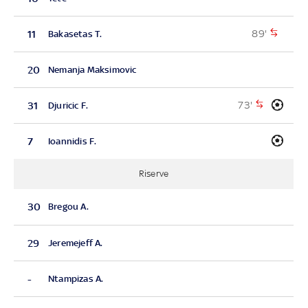
89'
11
Bakasetas T.
20
Nemanja Maksimovic
73'
31
Djuricic F.
7
Ioannidis F.
Riserve
30
Bregou A.
29
Jeremejeff A.
-
Ntampizas A.