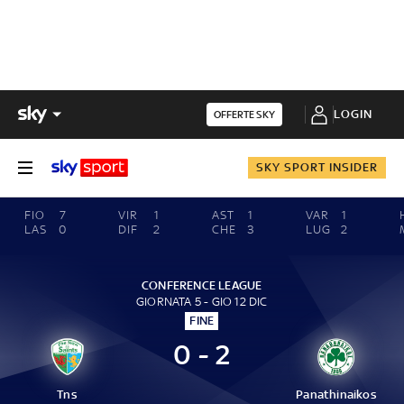
LOGIN
OFFERTE SKY
SKY SPORT INSIDER
FIO
7
VIR
1
AST
1
VAR
1
LAS
0
DIF
2
CHE
3
LUG
2
CONFERENCE LEAGUE
GIORNATA 5 - GIO 12 DIC
FINE
0 - 2
Tns
Panathinaikos