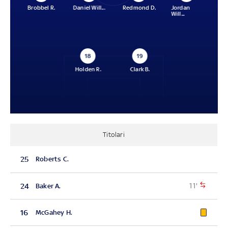
Brobbel R.
Daniel Will...
Redmond D.
Jordan
Will...
18
19
Holden R.
Clark B.
Titolari
25
Roberts C.
11'
24
Baker A.
16
McGahey H.