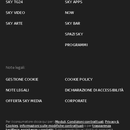
SKY TG24
SKY APPS
SKY VIDEO
NOW
SKY ARTE
SKY BAR
SPAZI SKY
PROGRAMMI
Note legali:
GESTIONE COOKIE
COOKIE POLICY
NOTE LEGALI
DICHIARAZIONE DI ACCESSIBILITÀ
OFFERTA SKY MEDIA
CORPORATE
Per il consumatore clicca qui per i
Moduli, Condizioni contrattuali
,
Privacy &
Cookies
,
informazioni sulle modifiche contrattuali
o per
trasparenza
tariffaria
,
assistenza
e
contatti
. Tutti i marchi Sky e i diritti di proprietà