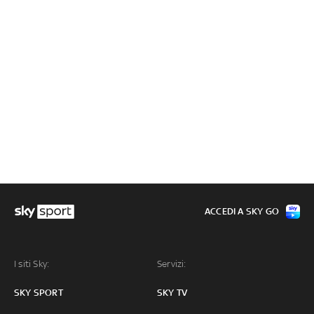
ACCEDI A SKY GO
I siti Sky:
Servizi:
SKY SPORT
SKY TV