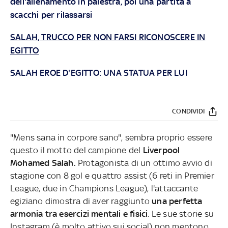
dell'allenamento in palestra, poi una partita a
scacchi per rilassarsi
SALAH, TRUCCO PER NON FARSI RICONOSCERE IN
EGITTO
SALAH EROE D'EGITTO: UNA STATUA PER LUI
CONDIVIDI
"Mens sana in corpore sano", sembra proprio essere
questo il motto del campione del
Liverpool
Mohamed Salah.
Protagonista di un ottimo avvio di
stagione con 8 gol e quattro assist (6 reti in Premier
League, due in Champions League), l'attaccante
egiziano dimostra di aver raggiunto
una perfetta
armonia tra esercizi mentali e fisici
. Le sue storie su
Instagram (è molto attivo sui social) non mentono.