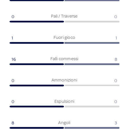
Pali / Traverse
0
0
Fuori gioco
1
1
Falli commessi
16
8
Ammonizioni
0
0
Espulsioni
0
0
Angoli
8
3