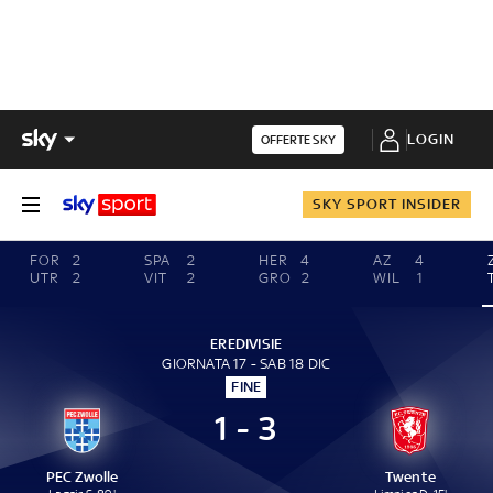
LOGIN
OFFERTE SKY
SKY SPORT INSIDER
FOR
2
SPA
2
HER
4
AZ
4
UTR
2
VIT
2
GRO
2
WIL
1
EREDIVISIE
GIORNATA 17 - SAB 18 DIC
FINE
1 - 3
PEC Zwolle
Twente