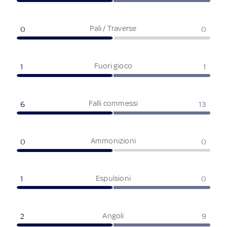
Pali / Traverse
0
0
Fuori gioco
1
1
Falli commessi
6
13
Ammonizioni
0
0
Espulsioni
1
0
Angoli
2
9