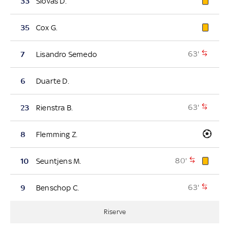
33
Siovas D.
35
Cox G.
63'
7
Lisandro Semedo
6
Duarte D.
63'
23
Rienstra B.
8
Flemming Z.
80'
10
Seuntjens M.
63'
9
Benschop C.
Riserve