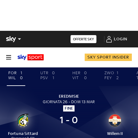
LOGIN
OFFERTE SKY
SKY SPORT INSIDER
FOR
1
UTR
0
HER
0
ZWO
1
WIL
0
PSV
1
VIT
0
FEY
2
EREDIVISIE
GIORNATA 26 - DOM 13 MAR
FINE
1 - 0
Fortuna Sittard
Willem II