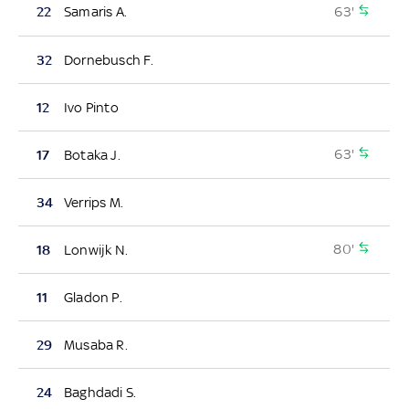
63'
22
Samaris A.
32
Dornebusch F.
12
Ivo Pinto
63'
17
Botaka J.
34
Verrips M.
80'
18
Lonwijk N.
11
Gladon P.
29
Musaba R.
24
Baghdadi S.