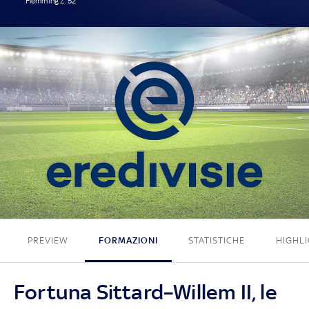
Flemming Z. 52'
1 - 0
PREVIEW
FORMAZIONI
STATISTICHE
HIGHL
Fortuna Sittard–Willem II, le