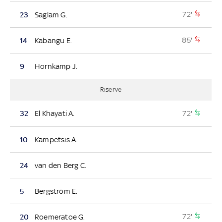
72'
23
Saglam G.
85'
14
Kabangu E.
9
Hornkamp J.
Riserve
72'
32
El Khayati A.
10
Kampetsis A.
24
van den Berg C.
5
Bergström E.
72'
20
Roemeratoe G.