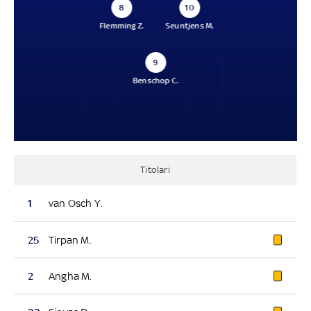
8
10
Flemming Z.
Seuntjens M.
9
Benschop C.
Titolari
1
van Osch Y.
25
Tirpan M.
2
Angha M.