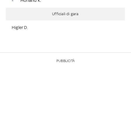
-
Hofland K.
Ufficiali di gara
Higler D.
PUBBLICITÀ