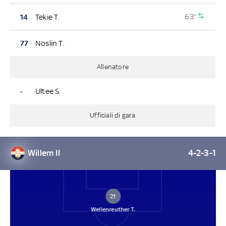
63'
14
Tekie T.
77
Noslin T.
Allenatore
-
Ultee S.
Ufficiali di gara
Willem II
4-2-3-1
21
Wellenreuther T.