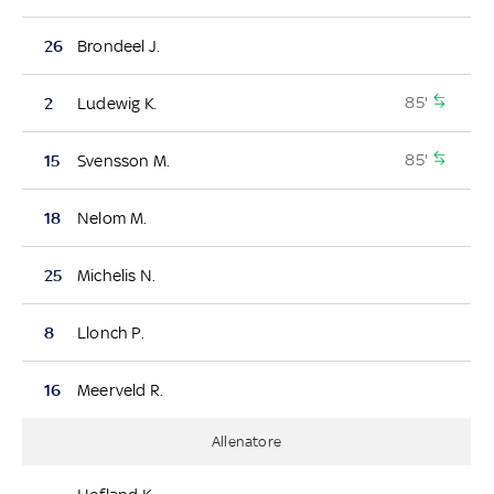
26
Brondeel J.
85'
2
Ludewig K.
85'
15
Svensson M.
18
Nelom M.
25
Michelis N.
8
Llonch P.
16
Meerveld R.
Allenatore