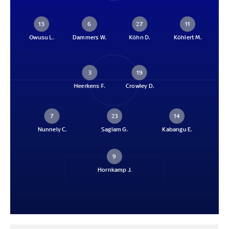
13
6
27
11
Owusu L.
Dammers W.
Köhn D.
Köhlert M.
3
19
Heerkens F.
Crowley D.
7
23
14
Nunnely C.
Saglam G.
Kabangu E.
9
Hornkamp J.