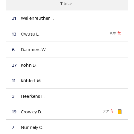
Titolari
21
Wellenreuther T.
85'
13
Owusu L.
6
Dammers W.
27
Köhn D.
11
Köhlert M.
3
Heerkens F.
72'
19
Crowley D.
7
Nunnely C.