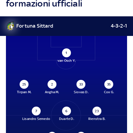
formazioni ufficiali
Fortuna Sittard
4-3-2-1
1
van Osch Y.
25
2
33
35
Tirpan M.
Angha M.
Siovas D.
Cox G.
7
6
23
Lisandro Semedo
Duarte D.
Rienstra B.