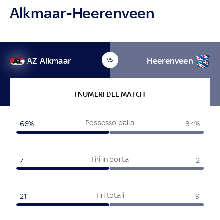
Alkmaar-Heerenveen
AZ Alkmaar
Heerenveen
VS
I NUMERI DEL MATCH
Possesso palla
66%
34%
Tiri in porta
7
2
Tiri totali
21
9