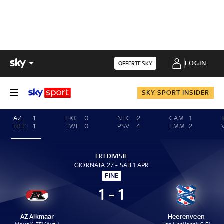
LOGIN
OFFERTE SKY
SKY SPORT INSIDER
AZ
1
EXC
0
NEC
2
CAM
1
HEE
1
TWE
0
PSV
4
EMM
2
EREDIVISIE
GIORNATA 27 - SAB 1 APR
FINE
1 - 1
AZ Alkmaar
Heerenveen