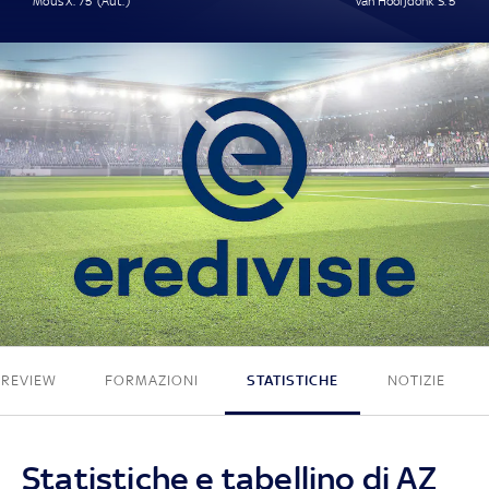
Mous X. 75' (Aut.)
van Hooijdonk S. 5'
1 - 1
PREVIEW
FORMAZIONI
STATISTICHE
NOTIZIE
Statistiche e tabellino di AZ