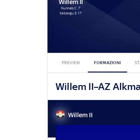
Willem II
Nunnely C. 7'
Kabangu E. 17'
PREVIEW
FORMAZIONI
ST
Willem II–AZ Alkmaa
Willem II