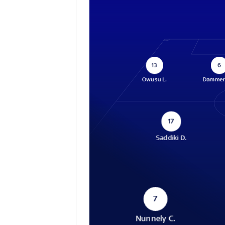
13
6
Owusu L.
Dammer
17
Saddiki D.
7
Nunnely C.