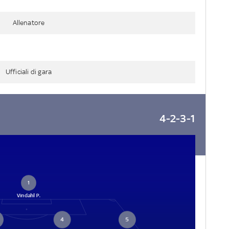
Allenatore
Ufficiali di gara
4-2-3-1
1
Vindahl P.
4
5