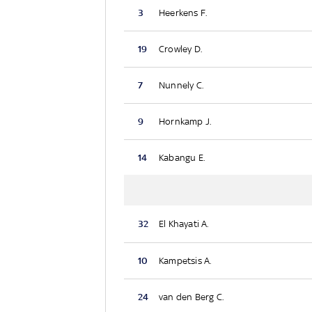
3
Heerkens F.
19
Crowley D.
7
Nunnely C.
9
Hornkamp J.
14
Kabangu E.
32
El Khayati A.
10
Kampetsis A.
24
van den Berg C.