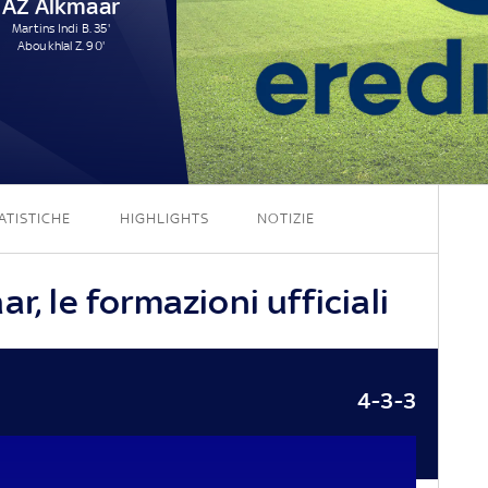
AZ Alkmaar
Martins Indi B. 35'
Aboukhlal Z. 90'
2 - 2
ATISTICHE
HIGHLIGHTS
NOTIZIE
r, le formazioni ufficiali
4-3-3