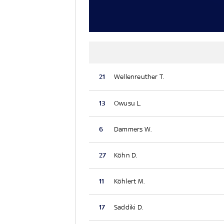
21
Wellenreuther T.
13
Owusu L.
6
Dammers W.
27
Köhn D.
11
Köhlert M.
17
Saddiki D.