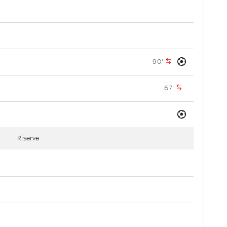
90'
67'
Riserve