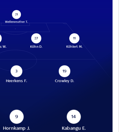
21
Wellenreuther T.
27
11
s W.
Köhn D.
Köhlert M.
3
19
Heerkens F.
Crowley D.
9
14
Hornkamp J.
Kabangu E.