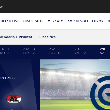
ky
SULTATI LIVE
HIGHLIGHTS
MERCATO
AMICHEVOLI
EUROPEI 
alendario E Risultati
Classifica
TR
1
AJA
3
PSV
5
VIT
1
WIL
GRO
3
FEY
2
FOR
0
RKC
2
AZ
RZO 2022