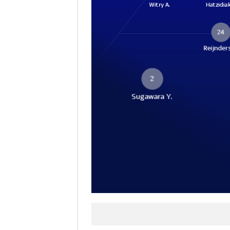
Witry A.
Hatzidia
24
Reijnders
2
Sugawara Y.