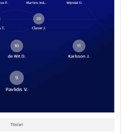
kos P.
Martins Ind...
Wijndal O.
20
 T.
Clasie J.
10
11
de Wit D.
Karlsson J.
9
Pavlidis V.
Titolari