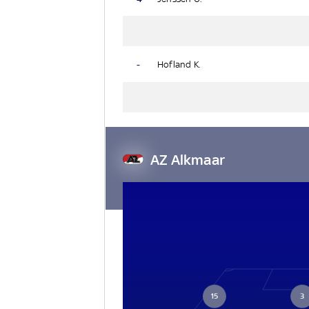
-
Hofland K.
AZ Alkmaar
15
3