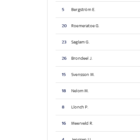
5
Bergström E.
20
Roemeratoe G.
23
Saglam G.
26
Brondeel J.
15
Svensson M.
18
Nelom M.
8
Llonch P.
16
Meerveld R.
4
Jenssen U.