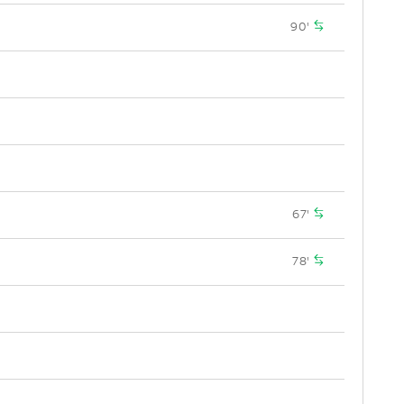
90'
67'
78'