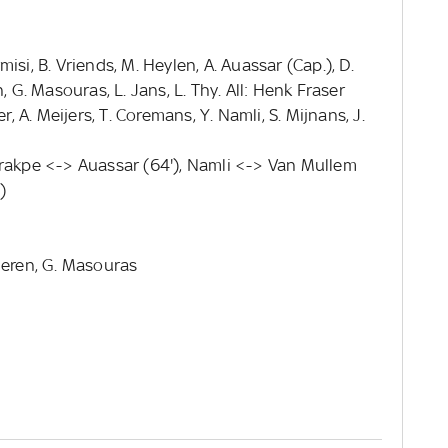
si, B. Vriends, M. Heylen, A. Auassar (Cap.), D.
, G. Masouras, L. Jans, L. Thy. All: Henk Fraser
r, A. Meijers, T. Coremans, Y. Namli, S. Mijnans, J.
rakpe <-> Auassar (64'), Namli <-> Van Mullem
)
ueren, G. Masouras