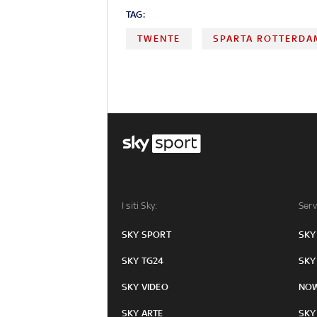
TAG:
TWENTE
SPARTA ROTTERDA
I siti Sky:
Serv
SKY SPORT
SKY
SKY TG24
SKY
SKY VIDEO
NO
SKY ARTE
SKY