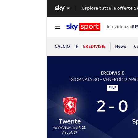
Esplora tutte le offerte S
In evidenza:
RI
CALCIO
EREDIVISIE
News
C
EREDIVISIE
GIORNATA 30 - VENERDÌ 22 APR
FINE
2 - 0
Twente
van Wolfswinkel R. 23'
Vlap M. 57'