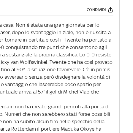
CONDIVIDI
 a casa. Non è stata una gran giornata per lo
ser, dopo lo svantaggio iniziale, non è riuscita a
er tornare in partita e così il Twente ha portato a
2-0 conquistando tre punti che consentono agli
a sostanziale la propria classifica. Lo 0-0 resiste
i Ricky van Wolfswinkel. Twente che ha così provato
fino al 90° la situazione favorevole. C'è in primis
co avversario senza però disdegnare la volontà di
ppio vantaggio che lascerebbe poco spazio per
tuale arriva al 57' il gol di Michel Vlap che
rdam non ha creato grandi pericoli alla porta di
o. Numeri che non sarebbero stati forse possibili
 non ha subito alcun tiro nello specchio della
Sparta Rotterdam il portiere Maduka Okoye ha