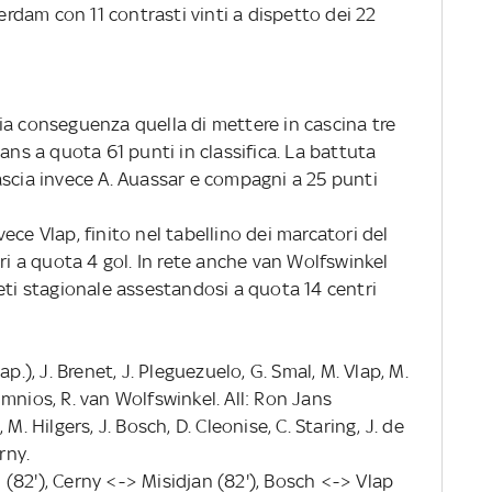
terdam con 11 contrasti vinti a dispetto dei 22
ia conseguenza quella di mettere in cascina tre
ans a quota 61 punti in classifica. La battuta
ascia invece A. Auassar e compagni a 25 punti
nvece Vlap, finito nel tabellino dei marcatori del
ori a quota 4 gol. In rete anche van Wolfswinkel
eti stagionale assestandosi a quota 14 centri
p.), J. Brenet, J. Pleguezuelo, G. Smal, M. Vlap, M.
 Limnios, R. van Wolfswinkel. All: Ron Jans
M. Hilgers, J. Bosch, D. Cleonise, C. Staring, J. de
rny.
(82'), Cerny <-> Misidjan (82'), Bosch <-> Vlap