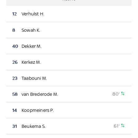
12
Verhulst H.
8
Sowah K.
40
Dekker M.
26
Kerkez M.
23
Taabouni M.
80'
58
van Brederode M.
14
Koopmeiners P.
61'
31
Beukema S.