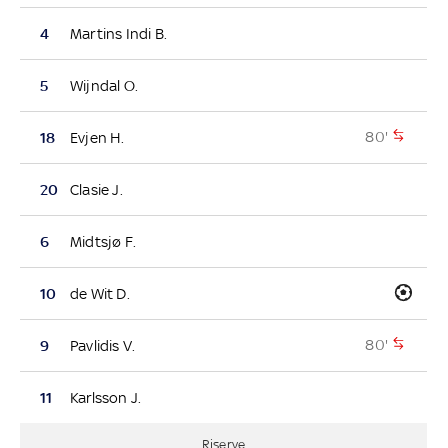
4
Martins Indi B.
5
Wijndal O.
80'
18
Evjen H.
20
Clasie J.
6
Midtsjø F.
10
de Wit D.
80'
9
Pavlidis V.
11
Karlsson J.
Riserve