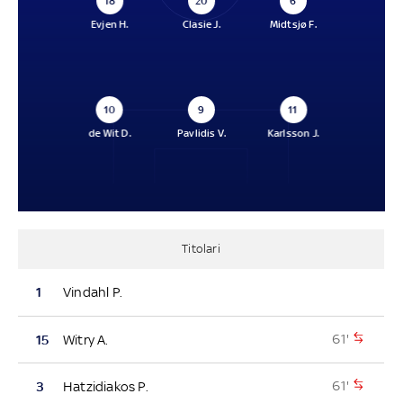
18
20
6
Evjen H.
Clasie J.
Midtsjø F.
10
9
11
de Wit D.
Pavlidis V.
Karlsson J.
Titolari
1
Vindahl P.
61'
15
Witry A.
61'
3
Hatzidiakos P.