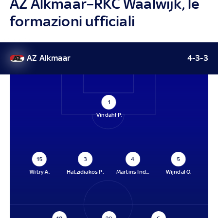
AZ Alkmaar–RKC Waalwijk, le
formazioni ufficiali
AZ Alkmaar
4-3-3
1
Vindahl P.
15
3
4
5
Witry A.
Hatzidiakos P.
Martins Ind...
Wijndal O.