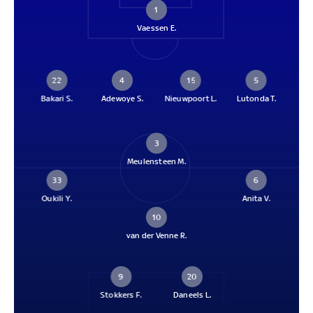
1
Vaessen E.
22
4
15
5
Bakari S.
Adewoye S.
Nieuwpoort L.
Lutonda T.
3
Meulensteen M.
33
6
Oukili Y.
Anita V.
10
van der Venne R.
9
20
Stokkers F.
Daneels L.