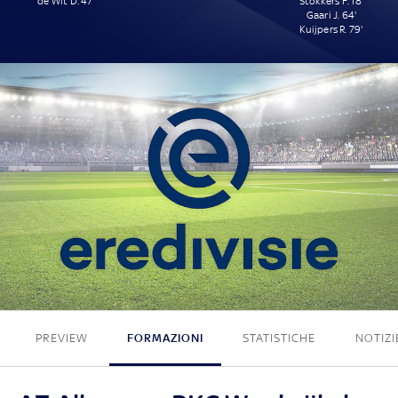
de Wit D. 47'
Stokkers F. 18'
Gaari J. 64'
Kuijpers R. 79'
1 - 3
PREVIEW
FORMAZIONI
STATISTICHE
NOTIZI