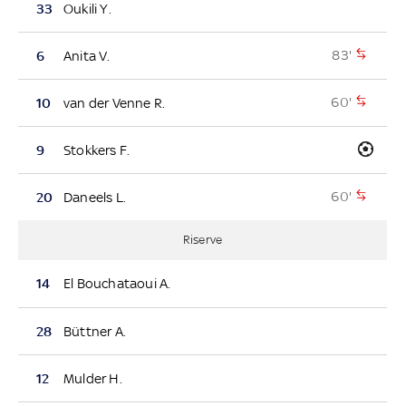
33
Oukili Y.
83'
6
Anita V.
60'
10
van der Venne R.
9
Stokkers F.
60'
20
Daneels L.
Riserve
14
El Bouchataoui A.
28
Büttner A.
12
Mulder H.