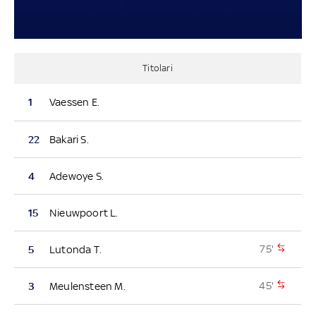
Titolari
1
Vaessen E.
22
Bakari S.
4
Adewoye S.
15
Nieuwpoort L.
75'
5
Lutonda T.
45'
3
Meulensteen M.