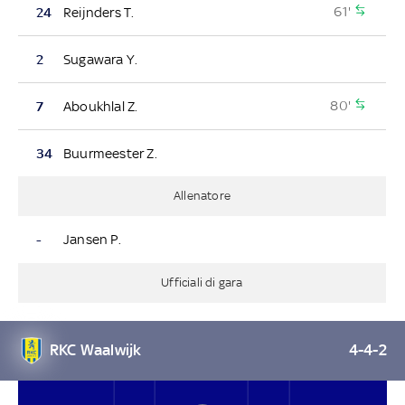
61'
24
Reijnders T.
2
Sugawara Y.
80'
7
Aboukhlal Z.
34
Buurmeester Z.
Allenatore
-
Jansen P.
Ufficiali di gara
RKC Waalwijk
4-4-2