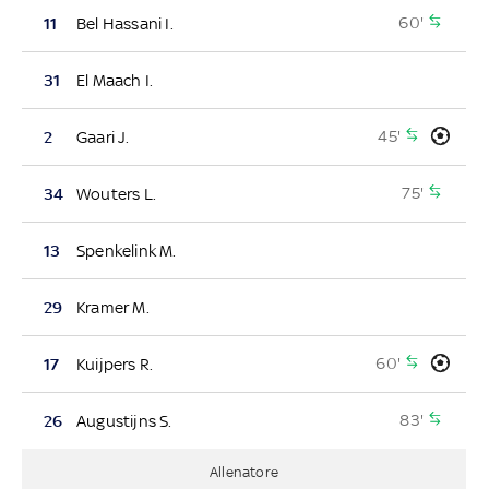
60'
11
Bel Hassani I.
31
El Maach I.
45'
2
Gaari J.
75'
34
Wouters L.
13
Spenkelink M.
29
Kramer M.
60'
17
Kuijpers R.
83'
26
Augustijns S.
Allenatore