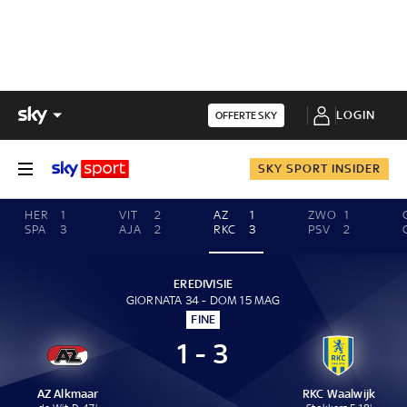
LOGIN
OFFERTE SKY
SKY SPORT INSIDER
HER
1
VIT
2
AZ
1
ZWO
1
SPA
3
AJA
2
RKC
3
PSV
2
EREDIVISIE
GIORNATA 34 - DOM 15 MAG
FINE
1 - 3
AZ Alkmaar
RKC Waalwijk