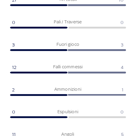
Pali / Traverse
0
0
Fuori gioco
3
3
Falli commessi
12
4
Ammonizioni
2
1
Espulsioni
0
0
Angoli
11
5