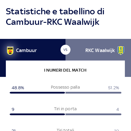
Statistiche e tabellino di
Cambuur-RKC Waalwijk
Cambuur
RKC Waalwijk
VS
I NUMERI DEL MATCH
Possesso palla
48.8%
51.2%
Tiri in porta
9
4
Tiri totali
21
10