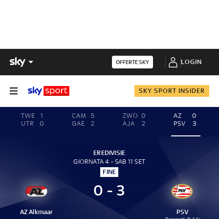
LOGIN
OFFERTE SKY
SKY SPORT INSIDER
TWE
1
CAM
5
ZWO
0
AZ
0
UTR
0
GAE
2
AJA
2
PSV
3
EREDIVISIE
GIORNATA 4 - SAB 11 SET
FINE
0 - 3
AZ Alkmaar
PSV