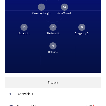
6
14
Kiomourtzogl...
de la Torre L.
18
16
37
Azzaoui I.
Sierhuis K.
Burgzorg D.
9
Bakis S.
Titolari
1
Blaswich J.