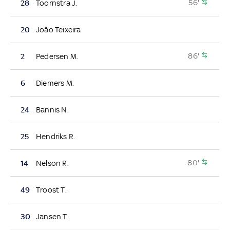
56'
28
Toornstra J.
20
João Teixeira
86'
2
Pedersen M.
6
Diemers M.
24
Bannis N.
25
Hendriks R.
80'
14
Nelson R.
49
Troost T.
30
Jansen T.