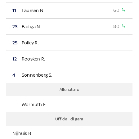
60'
11
Laursen N.
80'
23
Fadiga N.
25
Polley R.
12
Roosken R.
4
Sonnenberg S.
Allenatore
-
Wormuth F.
Ufficiali di gara
Nijhuis B.