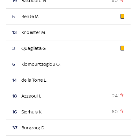
80'
19
Bakboord N.
5
Rente M.
13
Knoester M.
3
Quagliata G.
6
Kiomourtzoglou O.
14
de la Torre L.
24'
18
Azzaoui I.
60'
16
Sierhuis K.
37
Burgzorg D.