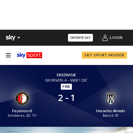
LOGIN
OFFERTE SKY
SKY SPORT INSIDER
EREDIVISIE
GIORNATA 4 - MER 1 DIC
FINE
2 - 1
Feyenoord
Heracles Almelo
Sinisterra L. 52', 70'
Bakis S. 15'