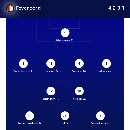
Feyenoord
4-2-3-1
21
Marciano O.
3
18
4
5
Geertruida L.
Trauner G.
Senesi M.
Malacia T.
17
10
Aursnes F.
Kökcü O.
9
26
7
Jahanbakhsh A.
Til G.
Sinisterra L.