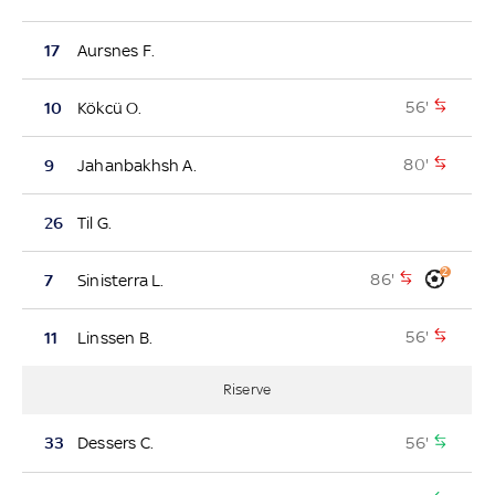
17
Aursnes F.
56'
10
Kökcü O.
80'
9
Jahanbakhsh A.
26
Til G.
2
86'
7
Sinisterra L.
56'
11
Linssen B.
Riserve
56'
33
Dessers C.