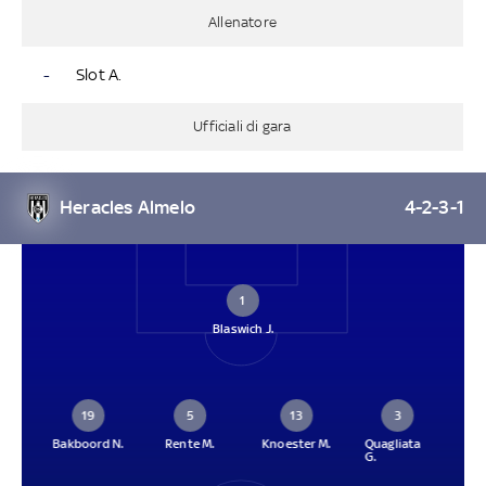
Allenatore
-
Slot A.
Ufficiali di gara
Heracles Almelo
4-2-3-1
1
Blaswich J.
19
5
13
3
Bakboord N.
Rente M.
Knoester M.
Quagliata
G.