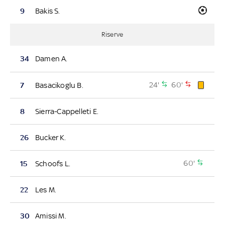
9
Bakis S.
Riserve
34
Damen A.
24'
60'
7
Basacikoglu B.
8
Sierra-Cappelleti E.
26
Bucker K.
60'
15
Schoofs L.
22
Les M.
30
Amissi M.