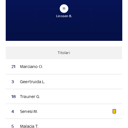
11
Linssen B.
Titolari
21
Marciano O.
3
Geertruida L.
18
Trauner G.
4
Senesi M.
5
Malacia T.