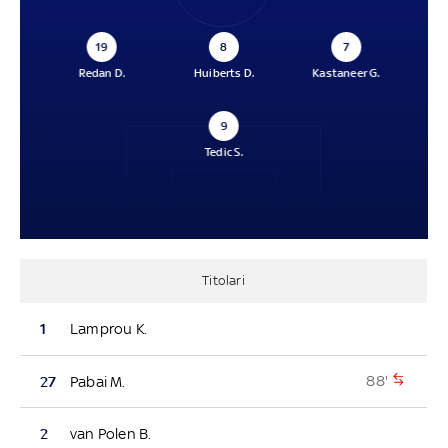
19
8
7
Redan D.
Huiberts D.
Kastaneer G.
9
Tedic S.
Titolari
1
Lamprou K.
88'
27
Pabai M.
2
van Polen B.