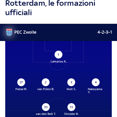
Rotterdam, le formazioni
ufficiali
PEC Zwolle
4-2-3-1
1
Lamprou K.
27
2
3
4
Pabai M.
van Polen B.
Voet S.
Nakayama
Y.
20
13
van den Belt T.
Strieder R.