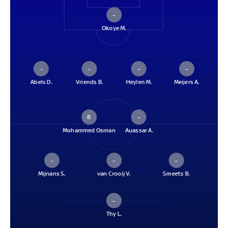
–
Okoye M.
–
–
–
–
Abels D.
Vriends B.
Heylen M.
Meijers A.
8
–
Mohammed Osman
Auassar A.
–
–
–
Mijnans S.
van Crooij V.
Smeets B.
–
Thy L.