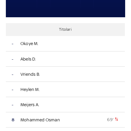
Titolari
-
Okoye M.
-
Abels D.
-
Vriends B.
-
Heylen M.
-
Meijers A.
69'
8
Mohammed Osman