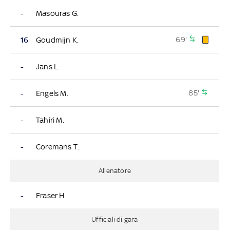
-
Masouras G.
69'
16
Goudmijn K.
-
Jans L.
85'
-
Engels M.
-
Tahiri M.
-
Coremans T.
Allenatore
-
Fraser H.
Ufficiali di gara