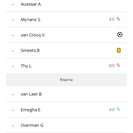
-
Auassar A.
45'
-
Mijnans S.
-
van Crooij V.
-
Smeets B.
85'
-
Thy L.
Riserve
-
van Leer B.
45'
-
Emegha E.
-
Overman G.