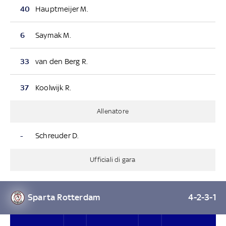
40
Hauptmeijer M.
6
Saymak M.
33
van den Berg R.
37
Koolwijk R.
Allenatore
-
Schreuder D.
Ufficiali di gara
Sparta Rotterdam
4-2-3-1