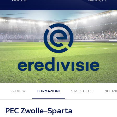
Redan D. 8'
van Crooij V. 1'
1 - 1
PREVIEW
FORMAZIONI
STATISTICHE
NOTIZI
PEC Zwolle–Sparta