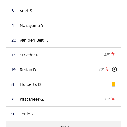
3
Voet S.
4
Nakayama Y.
20
van den Belt T.
45'
13
Strieder R.
72'
19
Redan D.
8
Huiberts D.
72'
7
Kastaneer G.
9
Tedic S.