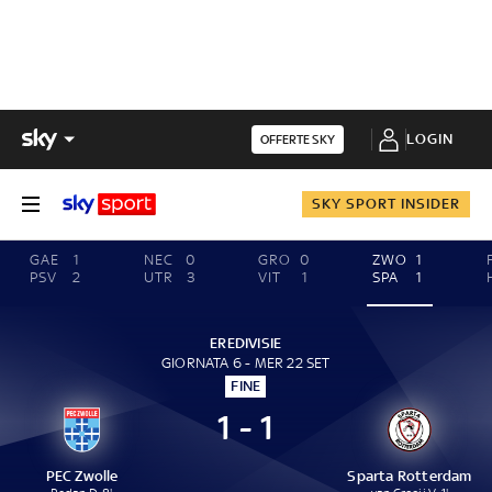
LOGIN
OFFERTE SKY
SKY SPORT INSIDER
GAE
1
NEC
0
GRO
0
ZWO
1
PSV
2
UTR
3
VIT
1
SPA
1
EREDIVISIE
GIORNATA 6 - MER 22 SET
FINE
1 - 1
PEC Zwolle
Sparta Rotterdam