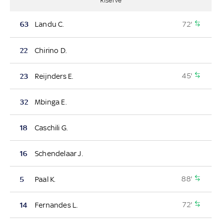
Riserve
72'
63
Landu C.
22
Chirino D.
45'
23
Reijnders E.
32
Mbinga E.
18
Caschili G.
16
Schendelaar J.
88'
5
Paal K.
72'
14
Fernandes L.