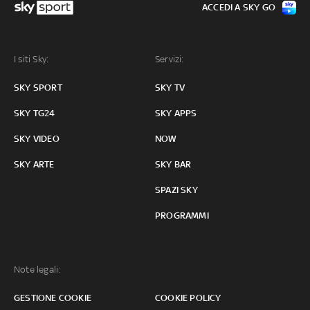
ACCEDI A SKY GO
I siti Sky:
Servizi:
SKY SPORT
SKY TV
SKY TG24
SKY APPS
SKY VIDEO
NOW
SKY ARTE
SKY BAR
SPAZI SKY
PROGRAMMI
Note legali:
GESTIONE COOKIE
COOKIE POLICY