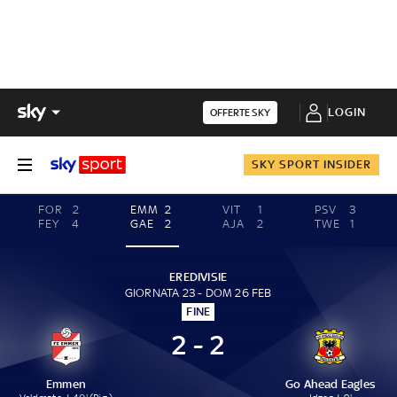
LOGIN
OFFERTE SKY
SKY SPORT INSIDER
FOR
2
EMM
2
VIT
1
PSV
3
FEY
4
GAE
2
AJA
2
TWE
1
EREDIVISIE
GIORNATA 23 - DOM 26 FEB
FINE
2 - 2
Emmen
Go Ahead Eagles