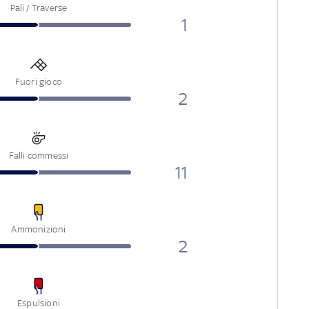
Pali / Traverse
1
Fuori gioco
2
Falli commessi
11
Ammonizioni
2
Espulsioni