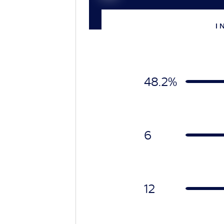
I 
48.2%
6
12