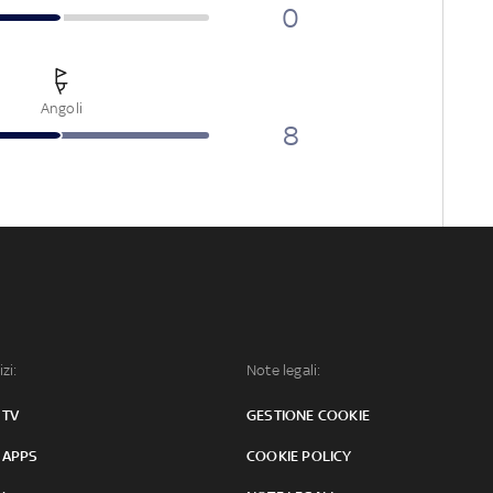
0
Angoli
8
izi:
Note legali:
 TV
GESTIONE COOKIE
 APPS
COOKIE POLICY