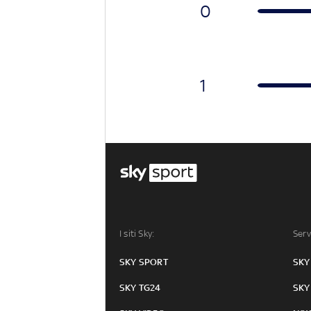
0
1
I siti Sky:
Serv
SKY SPORT
SKY
SKY TG24
SKY