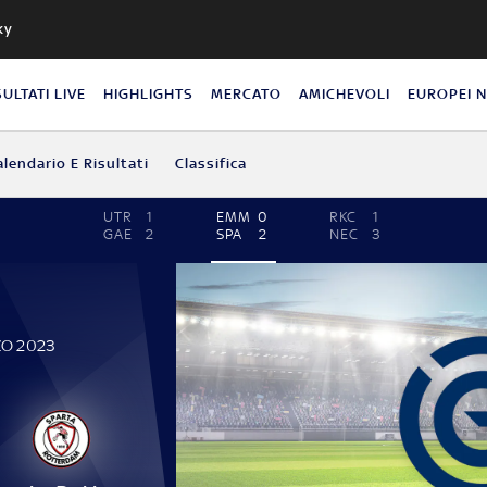
ky
SULTATI LIVE
HIGHLIGHTS
MERCATO
AMICHEVOLI
EUROPEI 
alendario E Risultati
Classifica
UTR
1
EMM
0
RKC
1
GAE
2
SPA
2
NEC
3
ZO 2023