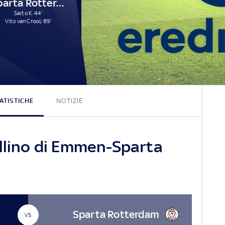
Sparta Rotterdam
Saito K. 44'
Vito van Crooij 89'
0 - 2
ATISTICHE
NOTIZIE
ellino di Emmen-Sparta
Sparta Rotterdam
VS