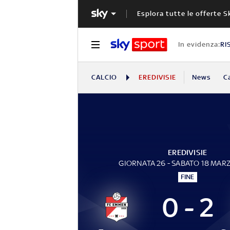
Esplora tutte le offerte S
In evidenza:
RI
CALCIO
EREDIVISIE
News
C
EREDIVISIE
GIORNATA 26 - SABATO 18 MAR
FINE
0 - 2