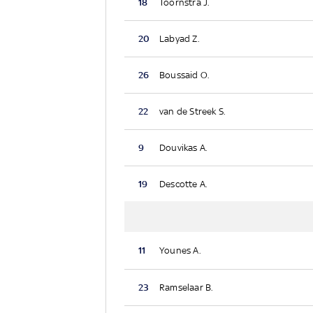
18
Toornstra J.
20
Labyad Z.
26
Boussaid O.
22
van de Streek S.
9
Douvikas A.
19
Descotte A.
11
Younes A.
23
Ramselaar B.