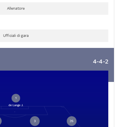
Allenatore
Ufficiali di gara
4-4-2
1
de Lange J.
3
26