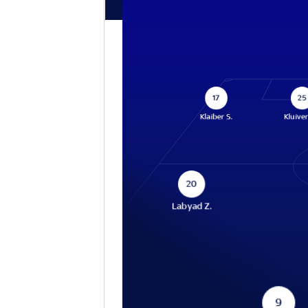
17
25
Klaiber S.
Kluiver
20
Labyad Z.
9