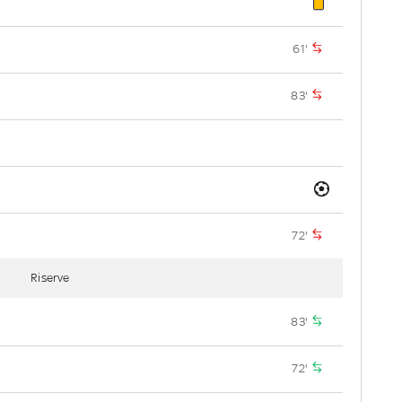
61'
83'
72'
Riserve
83'
72'