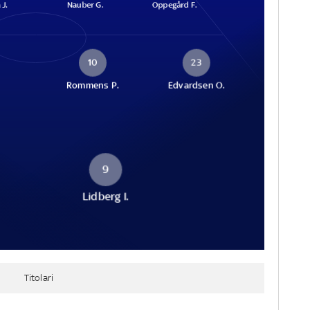
J.
Nauber G.
Oppegård F.
10
23
.
Rommens P.
Edvardsen O.
9
.
Lidberg I.
Titolari