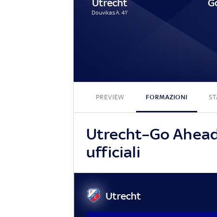
Utrecht
Douvikas A. 41'
PREVIEW
FORMAZIONI
ST
Utrecht–Go Ahead 
ufficiali
Utrecht