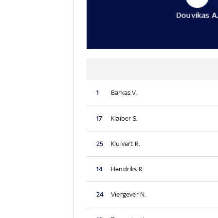
Douvikas A
1
Barkas V.
17
Klaiber S.
25
Kluivert R.
14
Hendriks R.
24
Viergever N.