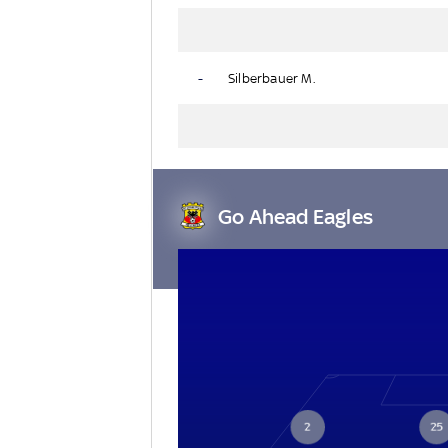
-
Silberbauer M.
Go Ahead Eagles
2
25