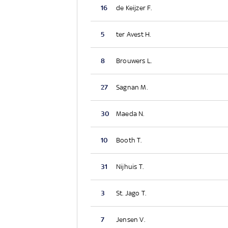
16
de Keijzer F.
5
ter Avest H.
8
Brouwers L.
27
Sagnan M.
30
Maeda N.
10
Booth T.
31
Nijhuis T.
3
St. Jago T.
7
Jensen V.