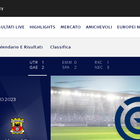
ky
SULTATI LIVE
HIGHLIGHTS
MERCATO
AMICHEVOLI
EUROPEI 
alendario E Risultati
Classifica
UTR
1
EMM
0
RKC
1
GAE
2
SPA
2
NEC
3
ZO 2023