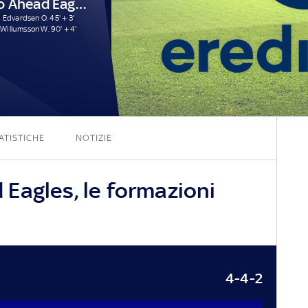
Go Ahead Eagles
Edvardsen O. 45' + 3'
Willumsson W. 90' + 4'
1 - 2
ATISTICHE
NOTIZIE
Eagles, le formazioni
4-4-2