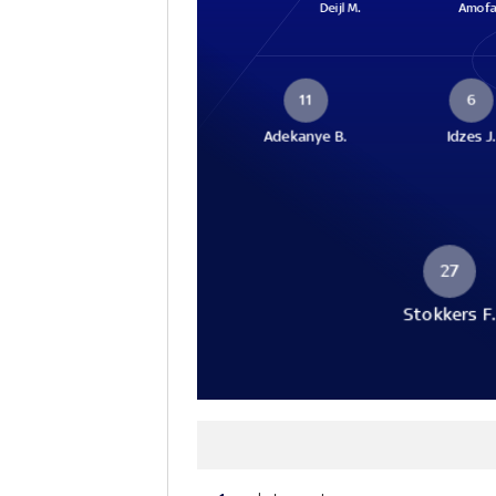
Deijl M.
Amofa 
11
6
Adekanye B.
Idzes J
27
Stokkers F