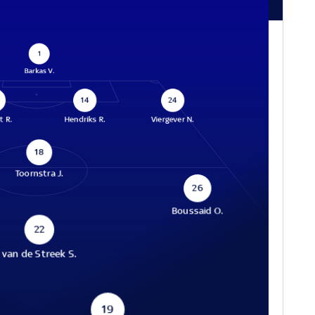
1
Barkas V.
14
24
t R.
Hendriks R.
Viergever N.
18
Toornstra J.
26
Boussaid O.
22
van de Streek S.
19