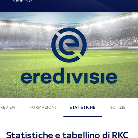
Kramer M. 27'
1 - 0
PREVIEW
FORMAZIONI
STATISTICHE
NOTIZIE
Statistiche e tabellino di RKC