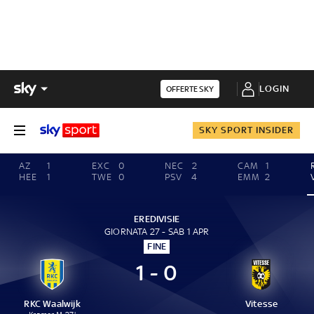
LOGIN
OFFERTE SKY
SKY SPORT INSIDER
AZ
1
EXC
0
NEC
2
CAM
1
HEE
1
TWE
0
PSV
4
EMM
2
EREDIVISIE
GIORNATA 27 - SAB 1 APR
FINE
1 - 0
RKC Waalwijk
Vitesse