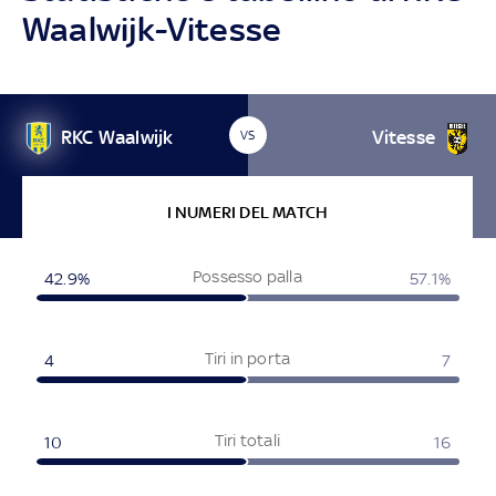
Waalwijk-Vitesse
RKC Waalwijk
Vitesse
VS
I NUMERI DEL MATCH
Possesso palla
42.9%
57.1%
Tiri in porta
4
7
Tiri totali
10
16