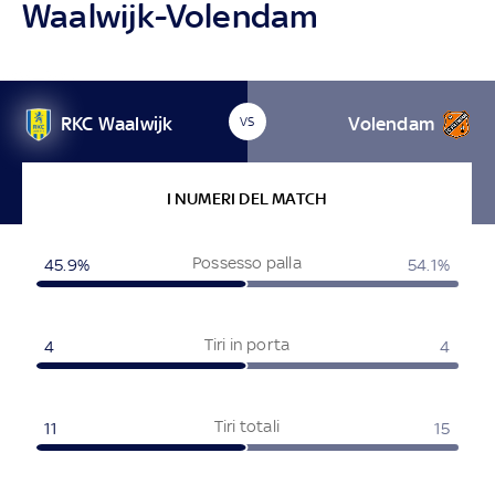
Waalwijk-Volendam
RKC Waalwijk
Volendam
VS
I NUMERI DEL MATCH
Possesso palla
45.9%
54.1%
Tiri in porta
4
4
Tiri totali
11
15