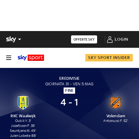
LOGIN
OFFERTE SKY
SKY SPORT INSIDER
EREDIVISIE
GIORNATA 31 - VEN 5 MAG
FINE
4 - 1
RKC Waalwijk
Volendam
Oukili Y. 3'
Antonucci F. 52'
Jozefzoon F. 35'
Seuntjens M. 49'
Julen Lobete 88'