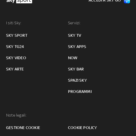
ACCEDI A SKY GO
I siti Sky:
Servizi:
SKY SPORT
SKY TV
SKY TG24
SKY APPS
SKY VIDEO
NOW
SKY ARTE
SKY BAR
SPAZI SKY
PROGRAMMI
Note legali:
GESTIONE COOKIE
COOKIE POLICY