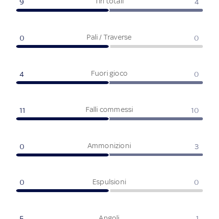
Tiri totali
9
4
Pali / Traverse
0
0
Fuori gioco
4
0
Falli commessi
11
10
Ammonizioni
0
3
Espulsioni
0
0
Angoli
5
1