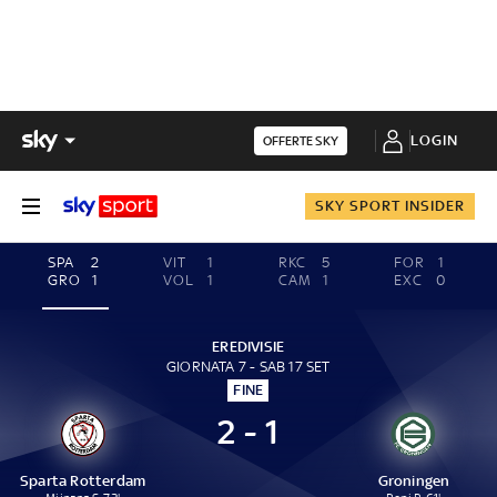
LOGIN
OFFERTE SKY
SKY SPORT INSIDER
SPA
2
VIT
1
RKC
5
FOR
1
GRO
1
VOL
1
CAM
1
EXC
0
EREDIVISIE
GIORNATA 7 - SAB 17 SET
FINE
2 - 1
Sparta Rotterdam
Groningen