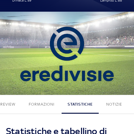
Dimata L. 59'
Lamprou L. 88'
1 - 1
PREVIEW
FORMAZIONI
STATISTICHE
NOTIZIE
Statistiche e tabellino di