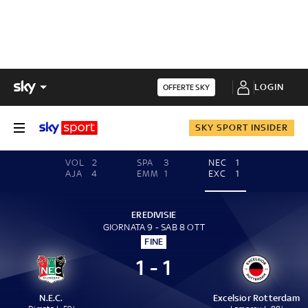
LOGIN
OFFERTE SKY
SKY SPORT INSIDER
VOL
2
SPA
3
NEC
1
AJA
4
EMM
1
EXC
1
EREDIVISIE
GIORNATA 9 - SAB 8 OTT
FINE
1 - 1
N.E.C.
Excelsior Rotterdam