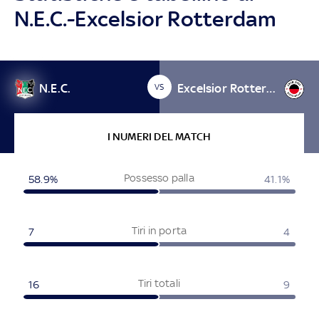
N.E.C.-Excelsior Rotterdam
N.E.C.
Excelsior Rotterdam
VS
I NUMERI DEL MATCH
Possesso palla
58.9%
41.1%
Tiri in porta
7
4
Tiri totali
16
9