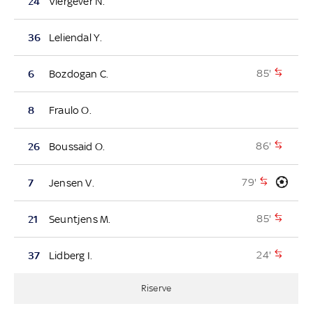
24
Viergever N.
36
Leliendal Y.
85'
6
Bozdogan C.
8
Fraulo O.
86'
26
Boussaid O.
79'
7
Jensen V.
85'
21
Seuntjens M.
24'
37
Lidberg I.
Riserve