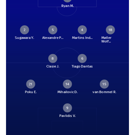
Ryan M.
2
5
4
18
Sugawara Y.
Alexandre P...
Martins Ind...
Møller
Wolf...
8
6
Clasie J.
Tiago Dantas
21
14
15
Poku E.
Mihailovic D.
van Bommel R.
9
Pavlidis V.