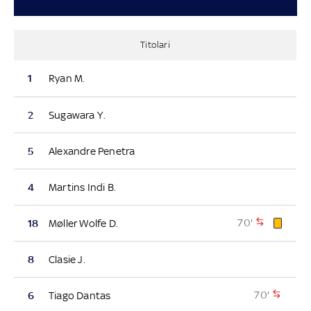
Titolari
1
Ryan M.
2
Sugawara Y.
5
Alexandre Penetra
4
Martins Indi B.
70'
18
Møller Wolfe D.
8
Clasie J.
70'
6
Tiago Dantas