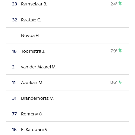
24'
23
Ramselaar B.
32
Raatsie C.
-
Novoa H.
79'
18
Toornstra J.
2
van der Maarel M.
86'
11
Azarkan M.
31
Branderhorst M.
77
Romeny O.
16
El Karouani S.