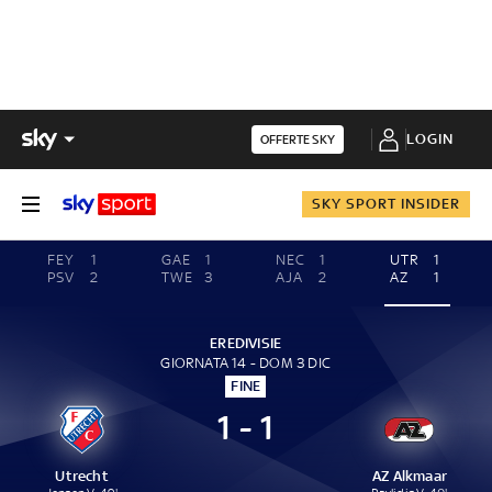
LOGIN
OFFERTE SKY
SKY SPORT INSIDER
FEY
1
GAE
1
NEC
1
UTR
1
PSV
2
TWE
3
AJA
2
AZ
1
EREDIVISIE
GIORNATA 14 - DOM 3 DIC
FINE
1 - 1
Utrecht
AZ Alkmaar