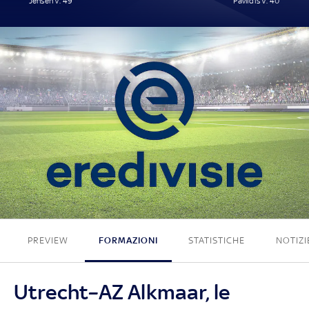
Jensen V. 49'
Pavlidis V. 40'
1 - 1
PREVIEW
FORMAZIONI
STATISTICHE
NOTIZI
Utrecht–AZ Alkmaar, le