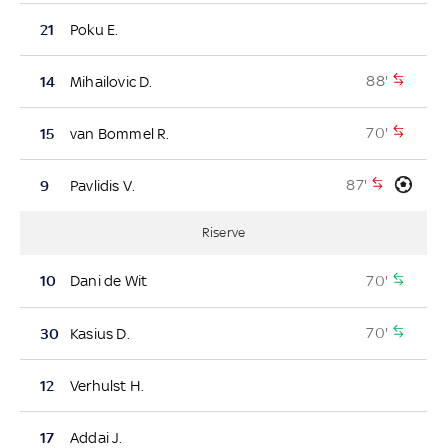
21
Poku E.
88'
14
Mihailovic D.
70'
15
van Bommel R.
87'
9
Pavlidis V.
Riserve
70'
10
Dani de Wit
70'
30
Kasius D.
12
Verhulst H.
17
Addai J.