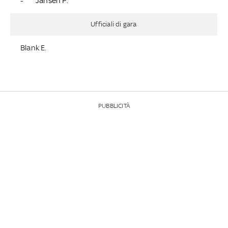
-
Jansen P.
Ufficiali di gara
Blank E.
PUBBLICITÀ