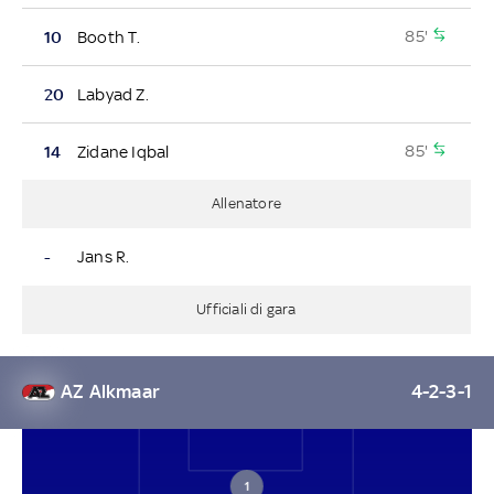
85'
10
Booth T.
20
Labyad Z.
85'
14
Zidane Iqbal
Allenatore
-
Jans R.
Ufficiali di gara
AZ Alkmaar
4-2-3-1
1