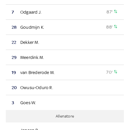
87'
7
Odgaard J.
88'
28
Goudmijn K.
22
Dekker M.
29
Meerdink M.
70'
19
van Brederode M.
20
Owusu-Oduro R.
3
Goes W.
Allenatore