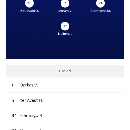
26
7
21
Boussaid O.
Jensen V.
Seuntjens M.
37
Lidberg I.
Titolari
1
Barkas V.
5
ter Avest H.
34
Flamingo R.