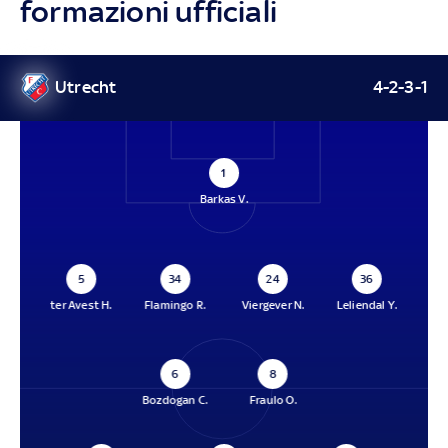
formazioni ufficiali
Utrecht
4-2-3-1
1
Barkas V.
5
34
24
36
ter Avest H.
Flamingo R.
Viergever N.
Leliendal Y.
6
8
Bozdogan C.
Fraulo O.