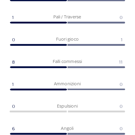
Pali / Traverse
1
0
Fuori gioco
0
1
Falli commessi
8
11
Ammonizioni
1
0
Espulsioni
0
0
Angoli
6
0