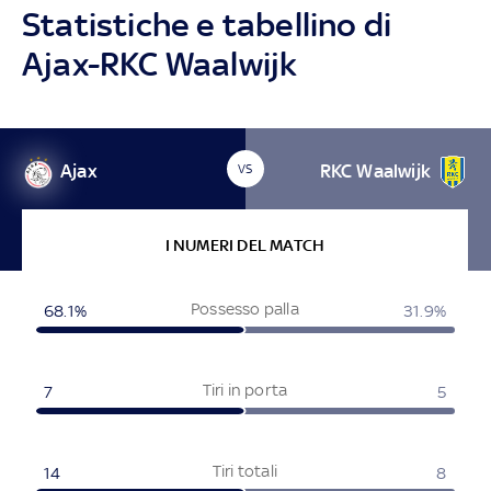
Statistiche e tabellino di
Ajax-RKC Waalwijk
Ajax
RKC Waalwijk
VS
I NUMERI DEL MATCH
Possesso palla
68.1%
31.9%
Tiri in porta
7
5
Tiri totali
14
8