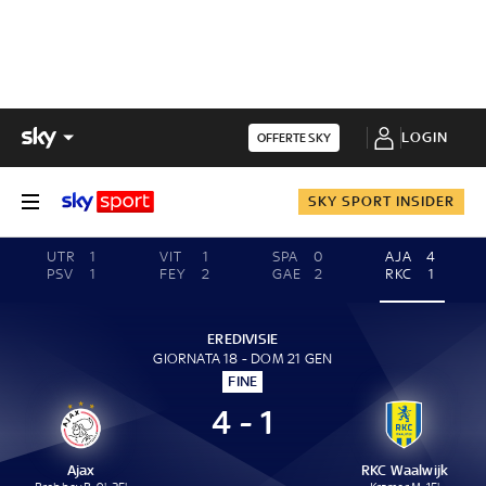
LOGIN
OFFERTE SKY
SKY SPORT INSIDER
UTR
1
VIT
1
SPA
0
AJA
4
PSV
1
FEY
2
GAE
2
RKC
1
EREDIVISIE
GIORNATA 18 - DOM 21 GEN
FINE
4 - 1
Ajax
RKC Waalwijk