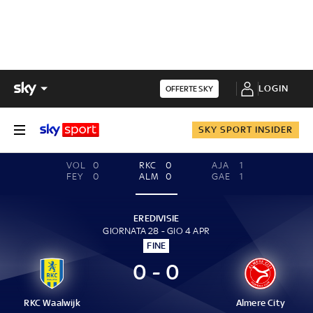
LOGIN
OFFERTE SKY
SKY SPORT INSIDER
VOL
0
RKC
0
AJA
1
FEY
0
ALM
0
GAE
1
EREDIVISIE
GIORNATA 28 - GIO 4 APR
FINE
0 - 0
RKC Waalwijk
Almere City