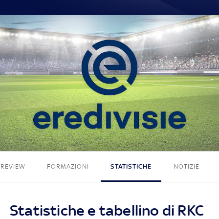
0 - 0
PREVIEW
FORMAZIONI
STATISTICHE
NOTIZIE
Statistiche e tabellino di RKC