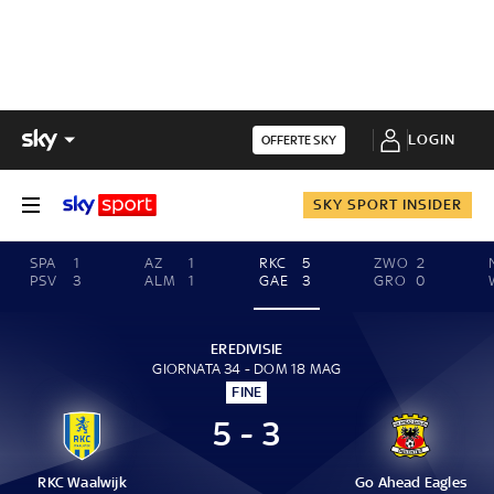
LOGIN
OFFERTE SKY
SKY SPORT INSIDER
SPA
1
AZ
1
RKC
5
ZWO
2
PSV
3
ALM
1
GAE
3
GRO
0
EREDIVISIE
GIORNATA 34 - DOM 18 MAG
FINE
5 - 3
RKC Waalwijk
Go Ahead Eagles