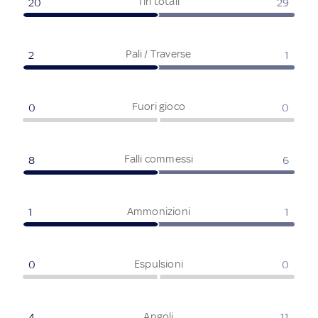
Tiri totali
20
29
Pali / Traverse
2
1
Fuori gioco
0
0
Falli commessi
8
6
Ammonizioni
1
1
Espulsioni
0
0
Angoli
4
11