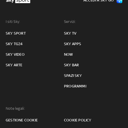
ACCEDI A SKY GO
I siti Sky:
Servizi:
SKY SPORT
SKY TV
SKY TG24
SKY APPS
SKY VIDEO
NOW
SKY ARTE
SKY BAR
SPAZI SKY
PROGRAMMI
Note legali:
GESTIONE COOKIE
COOKIE POLICY