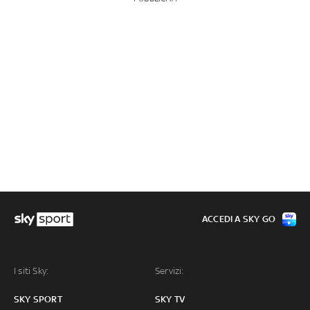
ACCEDI A SKY GO
I siti Sky:
Servizi:
SKY SPORT
SKY TV