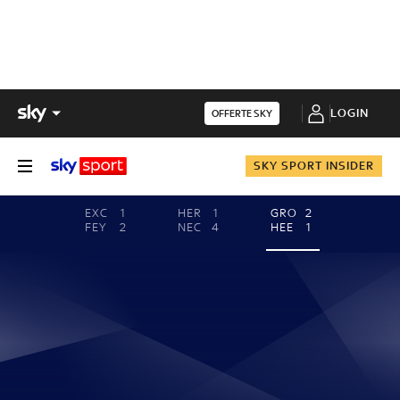
LOGIN
OFFERTE SKY
SKY SPORT INSIDER
EXC
1
HER
1
GRO
2
FEY
2
NEC
4
HEE
1