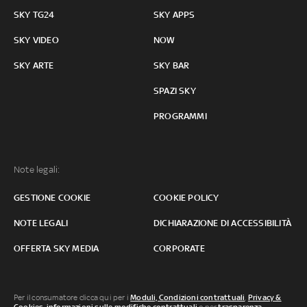
SKY TG24
SKY APPS
SKY VIDEO
NOW
SKY ARTE
SKY BAR
SPAZI SKY
PROGRAMMI
Note legali:
GESTIONE COOKIE
COOKIE POLICY
NOTE LEGALI
DICHIARAZIONE DI ACCESSIBILITÀ
OFFERTA SKY MEDIA
CORPORATE
Per il consumatore clicca qui per i
Moduli, Condizioni contrattuali
,
Privacy &
Cookies
,
informazioni sulle modifiche contrattuali
o per
trasparenza