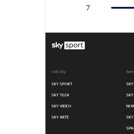
7
I siti Sky:
Serv
SKY SPORT
SKY
SKY TG24
SKY
SKY VIDEO
NO
SKY ARTE
SKY
SPA