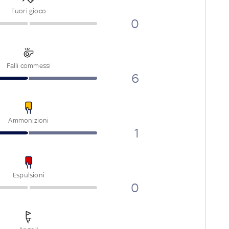
Fuori gioco
0
Falli commessi
6
Ammonizioni
1
Espulsioni
0